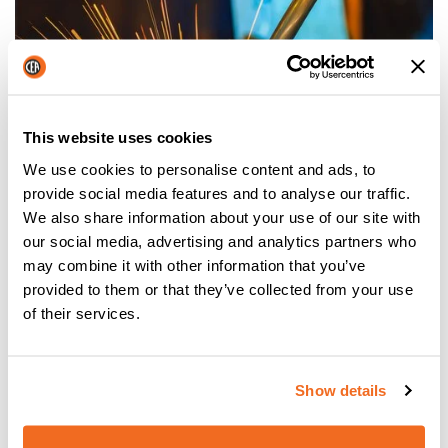
This website uses cookies
We use cookies to personalise content and ads, to
provide social media features and to analyse our traffic.
L'intelligence artificielle insérée dans les
systèmes de
We also share information about your use of our site with
soudage fabriqués en Europe est le fruit d'une grande
our social media, advertising and analytics partners who
capacité technologique et garantit la
constance de la
may combine it with other information that you’ve
haute qualité du produit
.
provided to them or that they’ve collected from your use
Les logiciels les plus avancés qui gèrent les machines à
of their services.
souder robotisées et synergiques permettent d'utiliser des
fonctions
qui optimisent le travail et des procédés
spéciaux qui
réduisent de moitié les temps de
Show details
soudage
.
Les microprocesseurs insérés aujourd'hui dans les