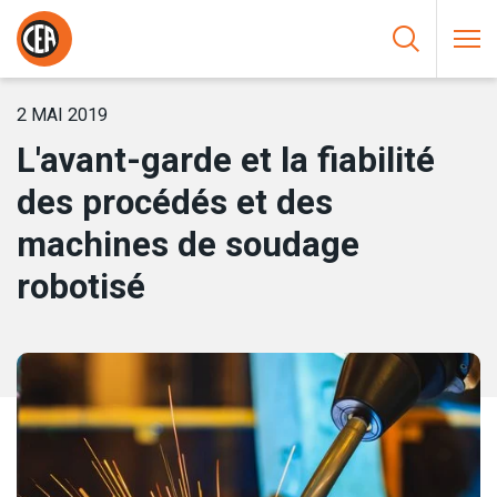
Aller au contenu
HOME
/
NOUVELLES
/
L’AVANT-GARDE ET LA FIABILITÉ DES
PROCÉDÉS ET DES MACHINES DE SOUDAGE ROBOTISÉ
2 MAI 2019
L'avant-garde et la fiabilité
des procédés et des
machines de soudage
robotisé