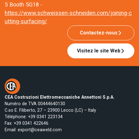
5 Booth 5G18 -
https://www.schweissen-schneiden.com/joining-c
utting-surfacing/
Contactez-nous
Visitez le site Web
CEA Costruzioni Elettromeccaniche Annettoni S.p.A.
Numéro de TVA 00444640130
C.so E. Filiberto, 27 – 23900 Lecco (LC) – Italy
Téléphone:
+39 0341 223134
Fax: +39 0341 422646
Email:
export@ceaweld.com