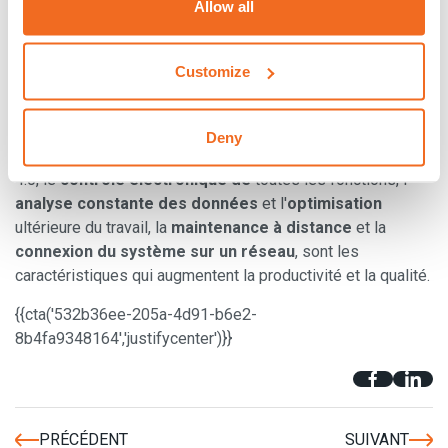
Allow all
soudeuses
synergiques européennes
de haute qualité
permettent aux
opérateurs de travailler assistés
directement par la machine
, qui leur suggère les
Customize
paramètres de soudage corrects, évitant ainsi toute erreur
humaine.
Deny
Dans les
machines à souder robotisées
pour l'industrie
4.0, le
contrôle électronique de
toutes les fonctions, l'
analyse constante des données
et l'
optimisation
ultérieure du travail, la
maintenance à distance
et la
connexion du système sur un réseau
, sont les
caractéristiques qui augmentent la productivité et la qualité.
{{cta('532b36ee-205a-4d91-b6e2-
8b4fa9348164','justifycenter')}}
PRÉCÉDENT
SUIVANT