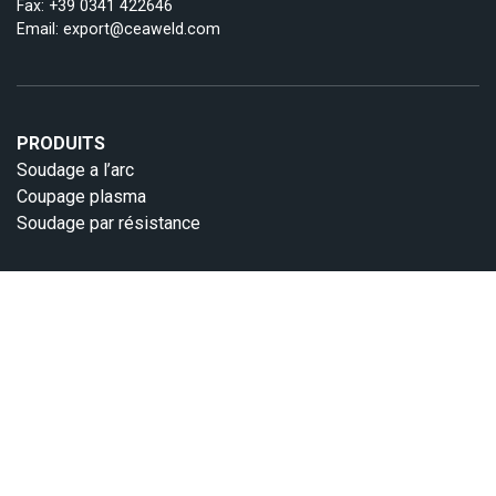
Fax: +39 0341 422646
Email:
export@ceaweld.com
PRODUITS
Soudage a l’arc
Coupage plasma
Soudage par résistance
SOUTIEN
Support
Whistleblowing
SOCIÉTÉ
Nous sommes CEA
Nouvelles