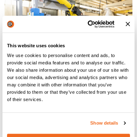
This website uses cookies
We use cookies to personalise content and ads, to
provide social media features and to analyse our traffic.
We also share information about your use of our site with
our social media, advertising and analytics partners who
Les
systèmes de soudage automatisés
sont de plus en
may combine it with other information that you’ve
plus technologiques et orientés vers une
grande
provided to them or that they’ve collected from your use
efficacité
, grâce à un logiciel gérant les principales
of their services.
fonctions.
Les
avantages du soudage robotisé
découlent
certainement de la précision due au
contrôle
Show details
électronique du travail
, ainsi que d'autres possibilités
offertes par la technologie de l'industrie 4.0, telles que :