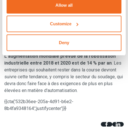
Allow all
Systèmes de connexion pour l'échange de données
de production et de paramètres de soudage
Customize
La télémaintenance
Gestion automatique des pannes
Possibilité de mettre à jour les logiciels sans changer
Deny
de machine
L'augmentation mondiale prévue de la robotisation
industrielle entre 2018 et 2020 est de 14 % par an
. Les
entreprises qui souhaitent rester dans la course devront
suivre cette tendance, y compris le secteur du soudage, qui
devra donc faire face à des exigences de plus en plus
élevées en matière d'automatisation.
{{cta('532b36ee-205a-4d91-b6e2-
8b4fa9348164','justifycenter')}}