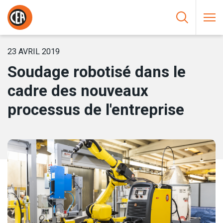
Aller au contenu
HOME
/
NOUVELLES
/
SOUDAGE ROBOTISÉ DANS LE CADRE
DES NOUVEAUX PROCESSUS DE L’ENTREPRISE
23 AVRIL 2019
Soudage robotisé dans le
cadre des nouveaux
processus de l'entreprise