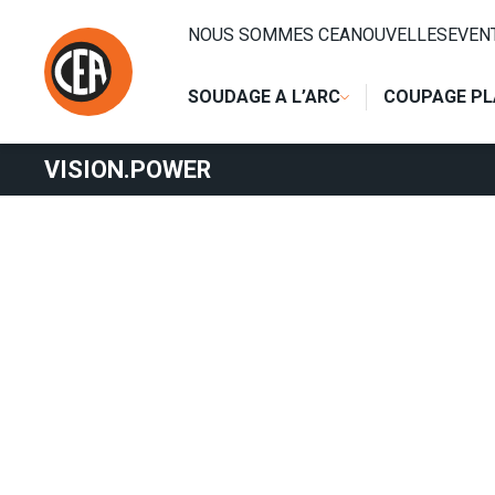
Aller au contenu
HOME
/
SOUDAGE A L’ARC
/
MIG
/
SOFTWARE ET PROCEDE
NOUS SOMMES CEA
NOUVELLES
EVEN
SOUDAGE A L’ARC
COUPAGE P
VISION.POWER