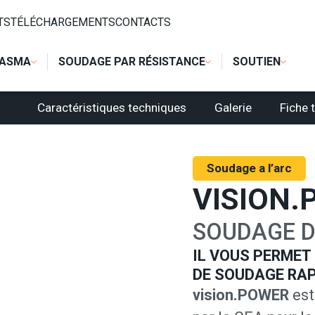
S SPÉCIAUX MIG
/
VISION.POWER
TS
TÉLÉCHARGEMENTS
CONTACTS
LASMA
SOUDAGE PAR RÉSISTANCE
SOUTIEN
Caractéristiques techniques
Galerie
Fiche 
Soudage a l’arc
VISION.
SOUDAGE D
IL VOUS PERMET
DE SOUDAGE RAP
vision.POWER
est