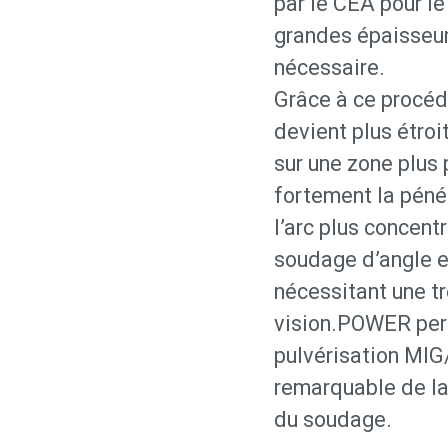
par le CEA pour l
grandes épaisseur
nécessaire.
Grâce à ce procéd
devient plus étroi
sur une zone plus 
fortement la péné
l’arc plus concent
soudage d’angle et
nécessitant une tr
vision.POWER perm
pulvérisation MI
remarquable de la
du soudage.