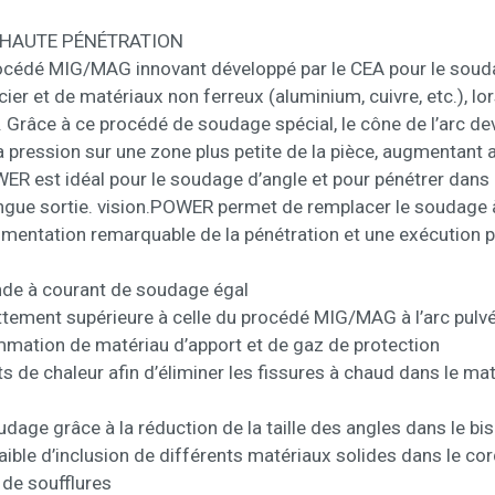
HAUTE PÉNÉTRATION
rocédé MIG/MAG innovant développé par le CEA pour le sou
ier et de matériaux non ferreux (aluminium, cuivre, etc.), lo
 Grâce à ce procédé de soudage spécial, le cône de l’arc devi
 pression sur une zone plus petite de la pièce, augmentant a
WER est idéal pour le soudage d’angle et pour pénétrer dans d
ngue sortie. vision.POWER permet de remplacer le soudage à 
ntation remarquable de la pénétration et une exécution p
nde à courant de soudage égal
tement supérieure à celle du procédé MIG/MAG à l’arc pulvé
mation de matériau d’apport et de gaz de protection
s de chaleur afin d’éliminer les fissures à chaud dans le mat
age grâce à la réduction de la taille des angles dans le bi
ible d’inclusion de différents matériaux solides dans le c
 de soufflures