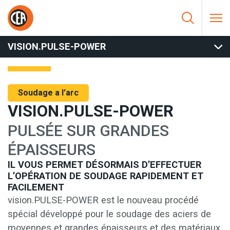
Aller au contenu
HOME
/
SOUDAGE A L’ARC
/
MIG
/
SOFTWARE ET PROCEDES
SPÉCIAUX MIG
/
VISION.PULSE-POWER
VISION.PULSE-POWER
Soudage a l’arc
VISION.PULSE-POWER
PULSÉE SUR GRANDES
ÉPAISSEURS
IL VOUS PERMET DÉSORMAIS D’EFFECTUER
L’OPÉRATION DE SOUDAGE RAPIDEMENT ET
FACILEMENT
vision.PULSE-POWER est le nouveau procédé
spécial développé pour le soudage des aciers de
moyennes et grandes épaisseurs et des matériaux