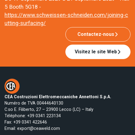
5 Booth 5G18 -
https://www.schweissen-schneiden.com/joining-c
utting-surfacing/
Contactez-nous
Visitez le site Web
CEA Costruzioni Elettromeccaniche Annettoni S.p.A.
Numéro de TVA 00444640130
C.so E. Filiberto, 27 – 23900 Lecco (LC) – Italy
Téléphone:
+39 0341 223134
Fax: +39 0341 422646
Email:
export@ceaweld.com