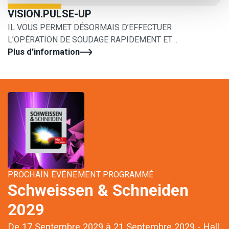
VISION.PULSE-UP
IL VOUS PERMET DÉSORMAIS D’EFFECTUER
L’OPÉRATION DE SOUDAGE RAPIDEMENT ET
FACILEMENT
Plus d'information
PROCHAIN ÉVÉNEMENT PROGRAMMÉ
Schweissen & Schneiden
2029
De 17 Septembre 2029 à 21 Septembre 2029 - Hall