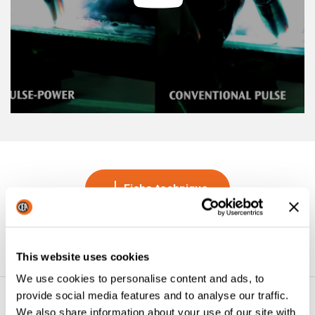
Fiche technique
Demande d’informations
This website uses cookies
We use cookies to personalise content and ads, to
provide social media features and to analyse our traffic.
VOUS AIMEREZ PEUT-ÊTRE AUSSI
We also share information about your use of our site with