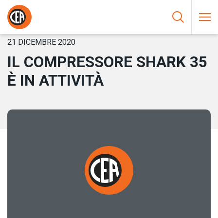
Vai al contenuto
HOME
/
NOTIZIE
/
IL COMPRESSORE SHARK 35 È IN ATTIVITÀ
21 DICEMBRE 2020
IL COMPRESSORE SHARK 35
È IN ATTIVITÀ