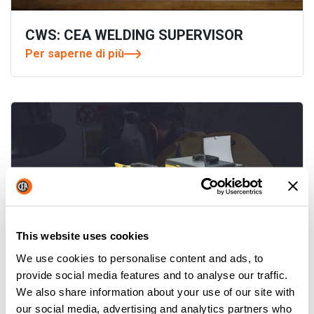
CWS: CEA WELDING SUPERVISOR
Per saperne di più
This website uses cookies
We use cookies to personalise content and ads, to
provide social media features and to analyse our traffic.
YARD MOBILE: UN PASSO AVANTI
We also share information about your use of our site with
our social media, advertising and analytics partners who
NELLA SALDATURA IN CANTIERE