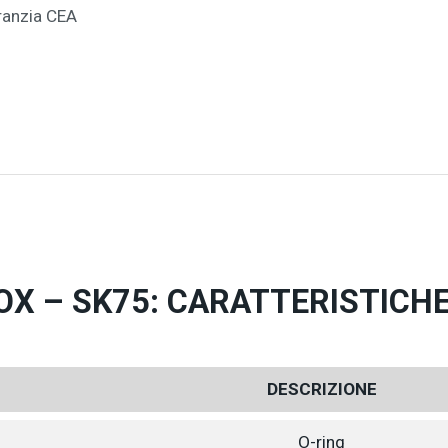
aranzia CEA
OX – SK75: CARATTERISTICH
DESCRIZIONE
O-ring