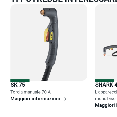
SK 75
SHARK 
Torcia manuale 70 A
L’apparecch
Maggiori informazioni
monofase 
scelta idea
Maggiori 