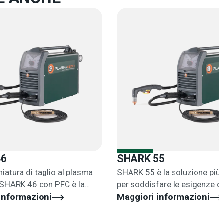
46
SHARK 55
iatura di taglio al plasma
SHARK 55 è la soluzione più
SHARK 46 con PFC è la
per soddisfare le esigenze d
le per la manutenzione.
informazioni
lavori di fabbricazione medi
Maggiori informazioni