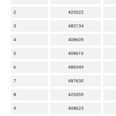
2
425022
3
482134
4
408609
5
408610
6
486049
7
487630
8
425059
9
408623