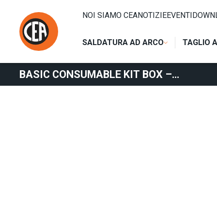
Vai al contenuto
HOME
/
TAGLIO AL PLASMA
/
TORCE - CONSUMABILI
/
BA
NOI SIAMO CEA
NOTIZIE
EVENTI
DOWN
SALDATURA AD ARCO
TAGLIO 
BASIC CONSUMABLE KIT BOX –
SK75