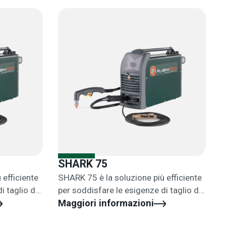
SHARK 75
 efficiente
SHARK 75 è la soluzione più efficiente
i taglio dei
per soddisfare le esigenze di taglio dei
 e leggeri
lavori di fabbricazione medi e leggeri
Maggiori informazioni