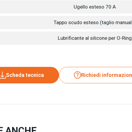
Ugello esteso 70 A
Tappo scudo esteso (taglio manual
Lubrificante al silicone per O-Ring
Scheda tecnica
Richiedi informazion
E ANCHE