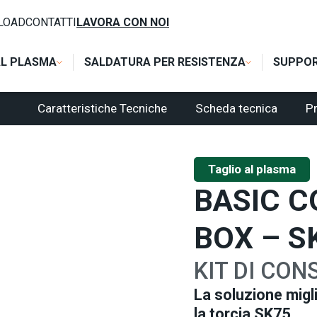
SIC CONSUMABLE KIT BOX – SK75
LOAD
CONTATTI
LAVORA CON NOI
AL PLASMA
SALDATURA PER RESISTENZA
SUPPO
Caratteristiche Tecniche
Scheda tecnica
Pr
Taglio al plasma
BASIC C
BOX – S
KIT DI CON
La soluzione migl
la torcia SK75