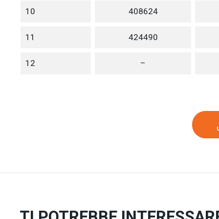
10
408624
11
424490
12
–
TI POTREBBE INTERESSAR