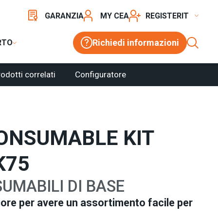
GARANZIA
MY CEA
REGISTER
Richiedi informazioni
RTO
odotti correlati
Configuratore
ONSUMABLE KIT
K75
SUMABILI DI BASE
iore per avere un assortimento facile per