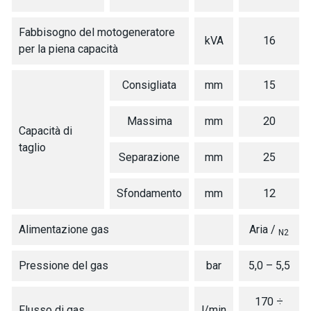
Fabbisogno del motogeneratore
kVA
16
per la piena capacità
Consigliata
mm
15
Massima
mm
20
Capacità di
taglio
Separazione
mm
25
Sfondamento
mm
12
Alimentazione gas
Aria /
N2
Pressione del gas
bar
5,0 – 5,5
170 ÷
Flusso di gas
l/min