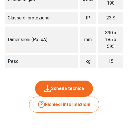
190
Classe di protezione
IP
23 S
390 x
Dimensioni (PxLxA)
mm
185 x
595
Peso
kg
15
Scheda tecnica
Richiedi informazioni