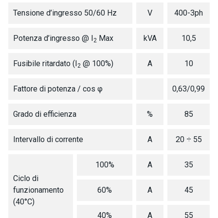
Tensione d’ingresso 50/60 Hz
V
400-3ph
Potenza d’ingresso @ I
Max
kVA
10,5
2
Fusibile ritardato (I
@ 100%)
A
10
2
Fattore di potenza / cos φ
0,63/0,99
Grado di efficienza
%
85
Intervallo di corrente
A
20 ÷ 55
100%
A
35
Ciclo di
funzionamento
60%
A
45
(40°C)
40%
A
55