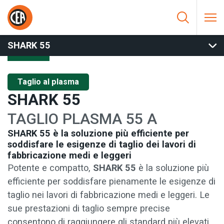
Vai al contenuto
HOME
/
TAGLIO AL PLASMA
/
TAGLIO MANUALE
/
SHARK 55
SHARK 55
Taglio al plasma
SHARK 55
TAGLIO PLASMA 55 A
SHARK 55 è la soluzione più efficiente per
soddisfare le esigenze di taglio dei lavori di
fabbricazione medi e leggeri
Potente e compatto,
SHARK 55
è la soluzione più
efficiente per soddisfare pienamente le esigenze di
taglio nei lavori di fabbricazione medi e leggeri. Le
sue prestazioni di taglio sempre precise
consentono di raggiungere gli standard più elevati