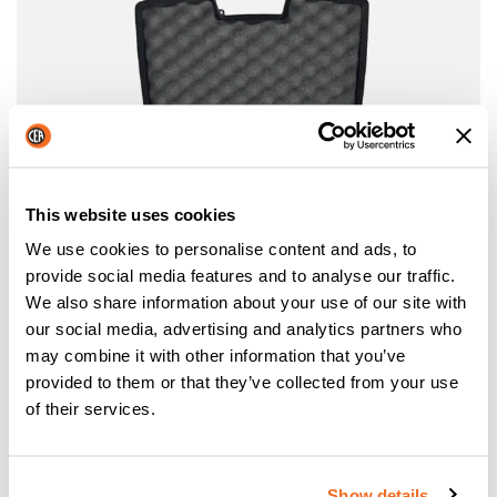
This website uses cookies
We use cookies to personalise content and ads, to
provide social media features and to analyse our traffic.
We also share information about your use of our site with
our social media, advertising and analytics partners who
may combine it with other information that you’ve
provided to them or that they’ve collected from your use
KIT DI UTENSILI PER SMUSSARE
of their services.
Kit di utensili per smussare: carrello di guida e attacco per
cerchi per il taglio dritto e smussato.
Show details