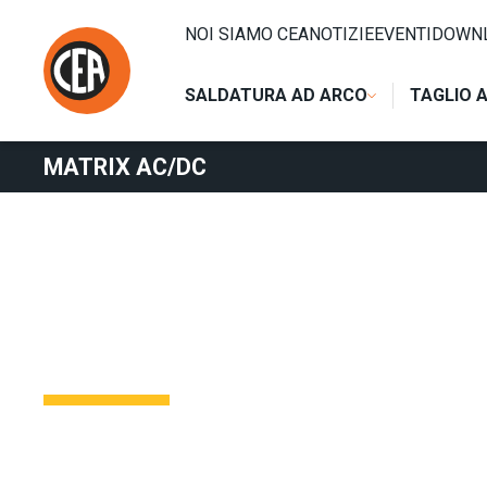
Vai al contenuto
HOME
/
SALDATURA AD ARCO
/
TIG
/
TIG AC-DC
/
MATRIX
NOI SIAMO CEA
NOTIZIE
EVENTI
DOWN
SALDATURA AD ARCO
TAGLIO 
MATRIX AC/DC