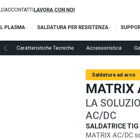
 AC/DC
LOAD
CONTATTI
LAVORA CON NOI
AL PLASMA
SALDATURA PER RESISTENZA
SUPPO
Caratteristiche Tecniche
Accessoristica
Ga
Saldatura ad arco
MATRIX 
LA SOLUZIO
AC/DC
SALDATRICE TIG
MATRIX AC/DC son