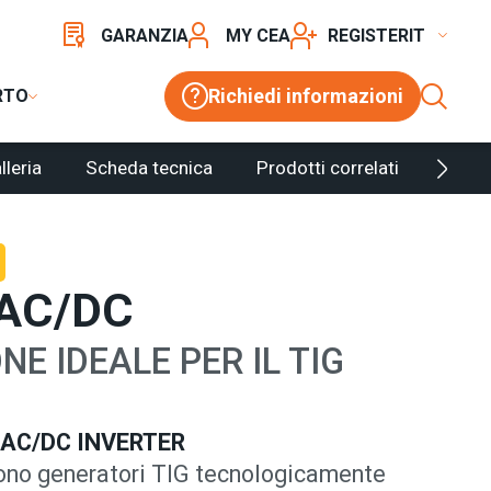
GARANZIA
MY CEA
REGISTER
Richiedi informazioni
RTO
lleria
Scheda tecnica
Prodotti correlati
Confi
AC/DC
NE IDEALE PER IL TIG
 AC/DC INVERTER
o generatori TIG tecnologicamente