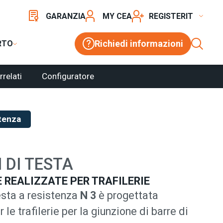
GARANZIA
MY CEA
REGISTER
Richiedi informazioni
RTO
rrelati
Configuratore
stenza
 DI TESTA
REALIZZATE PER TRAFILERIE
esta a resistenza
N 3
è progettata
le trafilerie per la giunzione di barre di