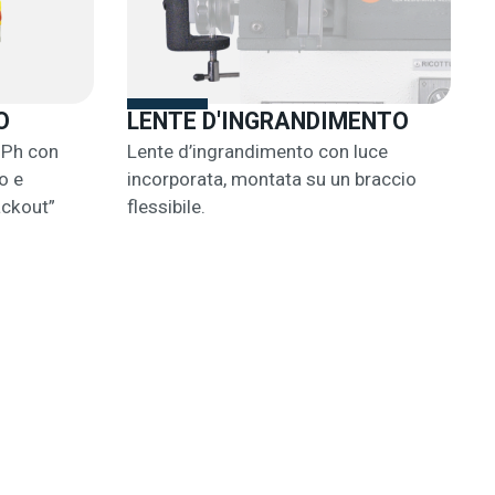
O
LENTE D'INGRANDIMENTO
3Ph con
Lente d’ingrandimento con luce
o e
incorporata, montata su un braccio
ackout”
flessibile.