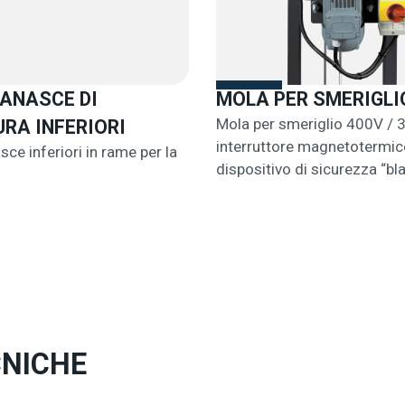
GANASCE DI
MOLA PER SMERIGLI
Mola per smeriglio 400V / 
RA INFERIORI
interruttore magnetotermic
sce inferiori in rame per la
dispositivo di sicurezza “bl
CNICHE