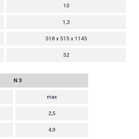
10
1,3
518 x 515 x 1145
52
N 3
max
2,5
4,9