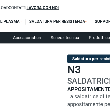
ESTA
/
SALDATRICI DI TESTA MANUALI
/
N3
LOAD
CONTATTI
LAVORA CON NOI
AL PLASMA
SALDATURA PER RESISTENZA
SUPPO
Accessoristica
Scheda tecnica
Prodotti co
Saldatura per resi
N3
SALDATRICI
APPOSITAMENTE 
La saldatrice di t
appositamente per 