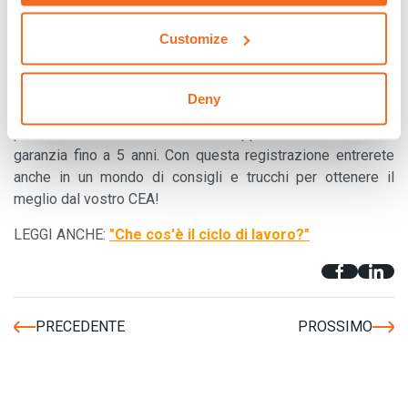
A partire da sinistra: Cappuccio dello schermo | Ugello
esterno | Ugello | Elettrodo | Anello rotante
Customize
VOLETE SAPERNE DI PIÙ?
Deny
Vi piace questa guida rapida? Se sì, registrate il vostro
prodotto CEA sul nostro sito e approfittate della nostra
garanzia fino a 5 anni. Con questa registrazione entrerete
anche in un mondo di consigli e trucchi per ottenere il
meglio dal vostro CEA!
LEGGI ANCHE:
"Che cos'è il ciclo di lavoro?"
PRECEDENTE
PROSSIMO