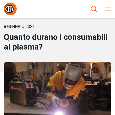
Vai al contenuto
HOME
/
NOTIZIE
/
QUANTO DURANO I CONSUMABILI AL
PLASMA?
8 GENNAIO 2021
Quanto durano i consumabili
al plasma?