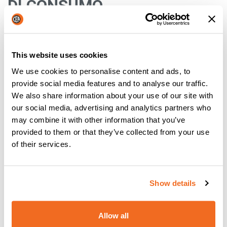
DI CONSUMO
La scelta dei consumabili dipende dal materiale e dallo
spessore da tagliare, dall'amperaggio e dal gas plasma
utilizzati e da altri parametri di taglio ad arco.
This website uses cookies
Il manuale dell'operatore fornito con il sistema plasma
We use cookies to personalise content and ads, to
indica i materiali di consumo da utilizzare.
provide social media features and to analyse our traffic.
L'uso di materiali di consumo non corretti può ridurre la
We also share information about your use of our site with
durata dei pezzi e la qualità del taglio.
our social media, advertising and analytics partners who
È particolarmente importante far funzionare i pezzi
may combine it with other information that you’ve
all'amperaggio corretto. Se l'amperaggio è troppo basso, il
provided to them or that they’ve collected from your use
taglio sarà scadente. Se è troppo alto, la durata dell'ugello
of their services.
ne risentirà.
Show details
Allow all