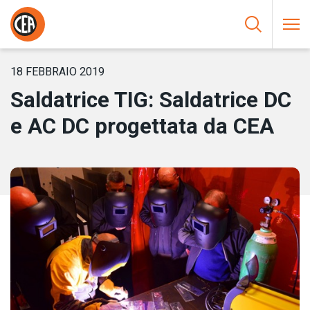
Vai al contenuto
HOME
/
NOTIZIE
/
SALDATRICE TIG: SALDATRICE DC E AC DC
PROGETTATA DA CEA
18 FEBBRAIO 2019
Saldatrice TIG: Saldatrice DC
e AC DC progettata da CEA