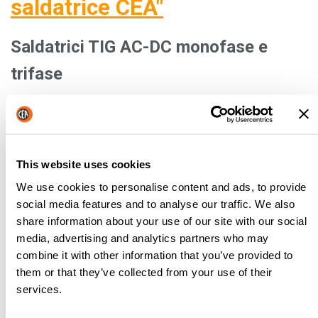
saldatrice CEA
"
Saldatrici TIG AC-DC monofase e
trifase
CEA ha una varietà di prodotti anche per questa linea di
saldatrici:
MATRIX 2200 AC/DC (monofase)
This website uses cookies
MATRIX 3000 AC/DC (trifase)
MATRIX 4100 AC/DC (trifase)
We use cookies to personalise content and ads, to provide
MATRIX 5100 AC/DC (trifase)
social media features and to analyse our traffic. We also
share information about your use of our site with our social
Tutti questi prodotti sono dotati di
tecnologie
media, advertising and analytics partners who may
all'avanguardia e possono saldare qualsiasi tipo di
combine it with other information that you’ve provided to
.
metallo,
compreso l'
alluminio
them or that they’ve collected from your use of their
services.
I
MATRIX AC/DC
possono lavorare in corrente continua con
frequenza regolabile fino a 2000 Hz, presentano varie