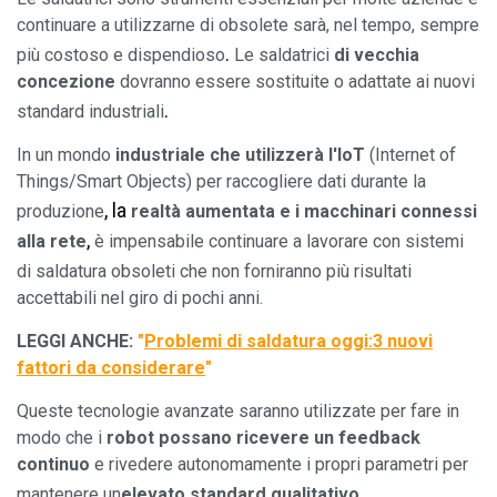
continuare a utilizzarne di obsolete sarà, nel tempo, sempre
.
più costoso e dispendioso
Le saldatrici
di vecchia
concezione
dovranno essere sostituite o adattate ai nuovi
.
standard industriali
In un mondo
industriale che utilizzerà l'IoT
(Internet of
Things/Smart Objects) per raccogliere dati durante la
, la
produzione
realtà aumentata e i macchinari connessi
,
alla rete
è impensabile continuare a lavorare con sistemi
di saldatura obsoleti
che non forniranno più risultati
accettabili nel giro di pochi anni.
LEGGI ANCHE:
"
Problemi di saldatura oggi:
3 nuovi
fattori da considerare
"
Queste tecnologie avanzate saranno utilizzate per fare in
modo che i
robot possano ricevere un feedback
continuo
e rivedere autonomamente i propri parametri per
.
mantenere
un
elevato standard qualitativo