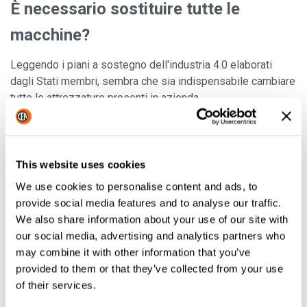
È necessario sostituire tutte le
macchine?
Leggendo i piani a sostegno dell'industria 4.0 elaborati
dagli Stati membri, sembra che sia indispensabile cambiare
tutte le attrezzature presenti in azienda.
Il
processo di sostituzione dei macchinari
è
inizialmente costoso, ma darà risultati evidenti subito e nel
corso degli anni.
This website uses cookies
Ove possibile, dobbiamo
adattare i robot già installati
We use cookies to personalise content and ads, to
nelle linee di produzione
, in modo da aggiungere
provide social media features and to analyse our traffic.
tecnologie di ultima generazione ai sistemi che devono
We also share information about your use of our site with
essere aggiornati. Con questa soluzione, i
costi saranno
our social media, advertising and analytics partners who
molto più bassi
.
may combine it with other information that you’ve
provided to them or that they’ve collected from your use
LEGGI ANCHE:
"
5 buoni motivi per acquistare saldatrici
of their services.
ad alta tecnologia
"