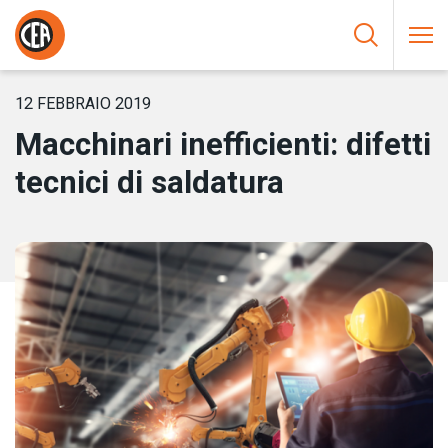
Vai al contenuto
HOME
/
NOTIZIE
/
MACCHINARI INEFFICIENTI: DIFETTI TECNICI DI
SALDATURA
12 FEBBRAIO 2019
Macchinari inefficienti: difetti
tecnici di saldatura