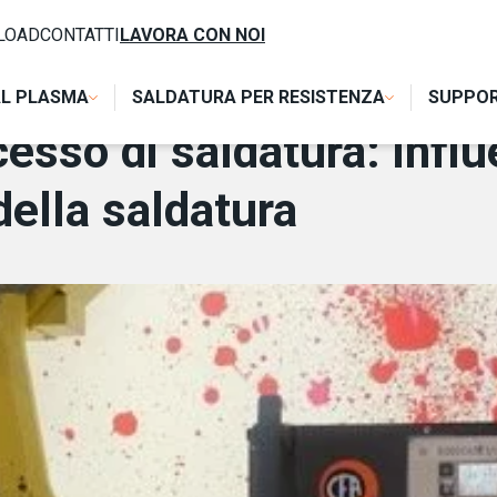
RA: INFLUENZA DELL’INDUSTRIA 4.0 NELL’INDUSTRIA DELLA 
LOAD
CONTATTI
LAVORA CON NOI
AL PLASMA
SALDATURA PER RESISTENZA
SUPPO
esso di saldatura: influ
 della saldatura