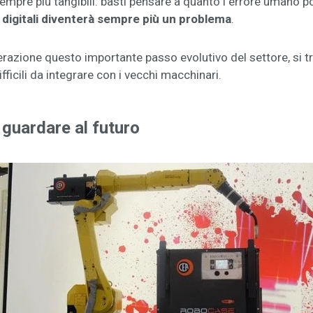
sempre più tangibili: basti pensare a quanto l'errore umano 
i digitali diventerà sempre più un problema
.
erazione questo importante passo evolutivo del settore, si t
fficili da integrare con i vecchi macchinari.
 guardare al futuro