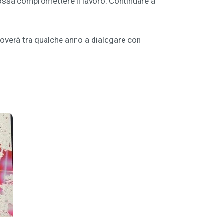
possa compromettere il lavoro. Continuare a
roverà tra qualche anno a dialogare con