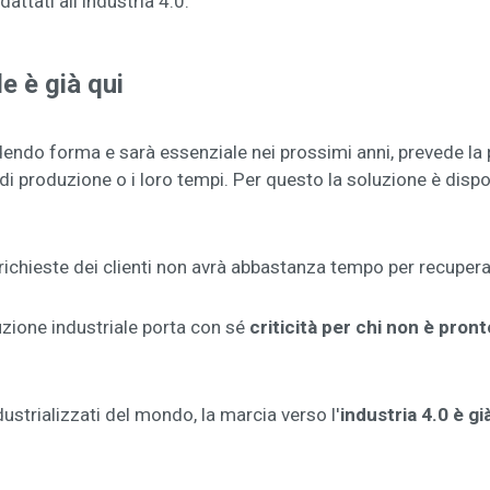
ttati all'industria 4.0.
e è già qui
endo forma e sarà essenziale nei prossimi anni, prevede la p
di produzione o i loro tempi. Per questo la soluzione è dispo
richieste dei clienti non avrà abbastanza tempo per recupera
uzione industriale porta con sé
criticità per chi non è pront
dustrializzati del mondo, la marcia verso l'
industria 4.0 è g