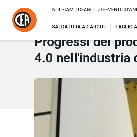
Vai al contenuto
HOME
/
NOTIZIE
/
PROGRESSI DEL PROCESSO DI SALDATU
NOI SIAMO CEA
NOTIZIE
EVENTI
DOWN
29 GENNAIO 2019
SALDATURA AD ARCO
TAGLIO 
Progressi del proc
4.0 nell'industria