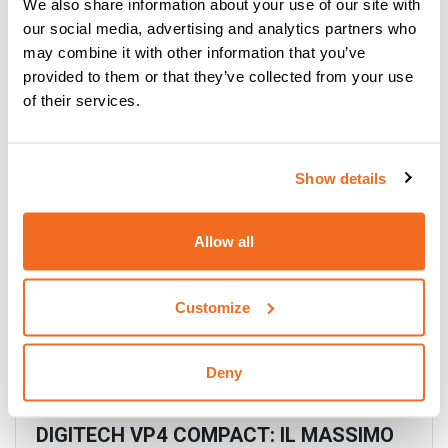
We also share information about your use of our site with
our social media, advertising and analytics partners who
YARD MOBILE: UN PASSO AVANTI
may combine it with other information that you’ve
NELLA SALDATURA IN CANTIERE
provided to them or that they’ve collected from your use
Per saperne di più
of their services.
Show details
Allow all
Customize
Deny
DIGITECH VP4 COMPACT: IL MASSIMO