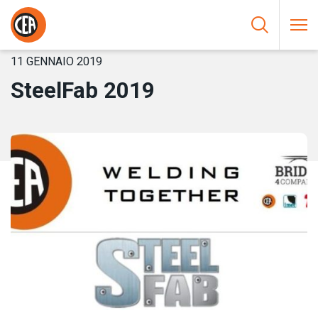
Vai al contenuto
HOME
/
NOTIZIE
/
STEELFAB 2019
11 GENNAIO 2019
SteelFab 2019