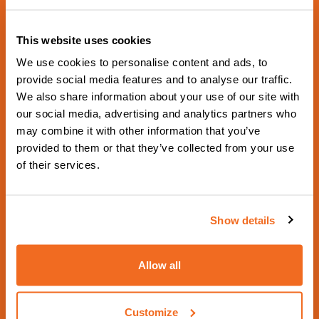
This website uses cookies
We use cookies to personalise content and ads, to
provide social media features and to analyse our traffic.
We also share information about your use of our site with
our social media, advertising and analytics partners who
NÄCHSTE GEPLANTE VERANSTALTUNG
may combine it with other information that you’ve
Schweissen & Schneiden
provided to them or that they’ve collected from your use
2029
of their services.
Aus 17 September 2029 zu 21 September
2029 - Hall 5 Booth 5G18 -
Show details
https://www.schweissen-schneiden.com/joining-c
utting-surfacing/
Allow all
Kontaktieren Sie uns
Customize