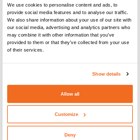
We use cookies to personalise content and ads, to
provide social media features and to analyse our traffic.
We also share information about your use of our site with
our social media, advertising and analytics partners who
CEA DIGITORCH DX/DXH
may combine it with other information that you’ve
NEUE ERGONOMISCHE CEA-BRENNER
provided to them or that they’ve collected from your use
Mehr Informationen
of their services.
Show details
Allow all
Customize
Deny