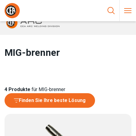
Zum Inhalt springen
HOME
/
LICHTBOGENSCHWEISSEN
/
BRENNER
/
MIG-BRENNER
MIG-brenner
4
Produkte
für MIG-brenner
Finden Sie Ihre beste Lösung