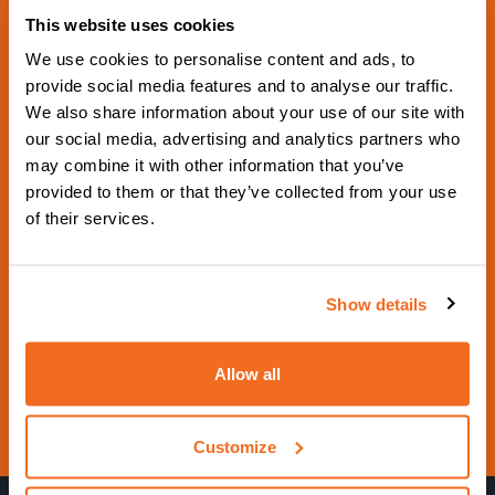
This website uses cookies
We use cookies to personalise content and ads, to
provide social media features and to analyse our traffic.
We also share information about your use of our site with
NÄCHSTE GEPLANTE VERANSTALTUNG
Schweissen & Schneiden
our social media, advertising and analytics partners who
may combine it with other information that you’ve
2029
provided to them or that they’ve collected from your use
of their services.
Aus 17 September 2029 zu 21 September
2029 - Hall 5 Booth 5G18 -
https://www.schweissen-schneiden.com/joining-cut
Show details
ting-surfacing/
Kontaktieren Sie uns
Allow all
Besuche die Website
Customize