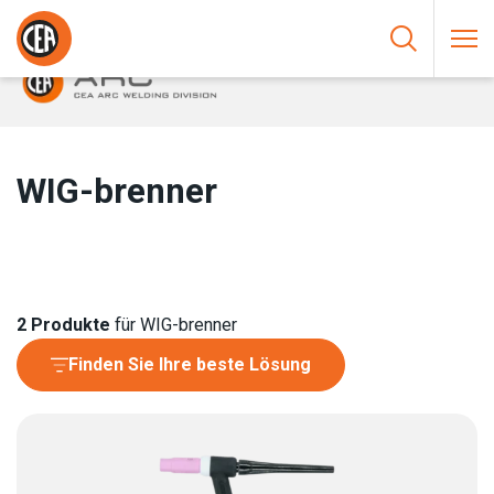
Zum Inhalt springen
HOME
/
LICHTBOGENSCHWEISSEN
/
BRENNER
/
WIG-BRENNER
WIG-brenner
2
Produkte
für WIG-brenner
Finden Sie Ihre beste Lösung