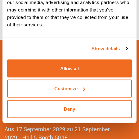
our social media, advertising and analytics partners who
GASVENTIL
may combine it with other information that you’ve
FACKELN MIT EINGEBAUTEM GASVENTIL
provided to them or that they’ve collected from your use
Mehr Informationen
of their services.
Show details
Allow all
Customize
NÄCHSTE GEPLANTE VERANSTALTUNG
Schweissen & Schneiden
Deny
2029
Aus 17 September 2029 zu 21 September
2029 - Hall 5 Booth 5G18 -