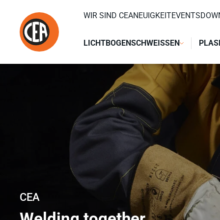
Zum Inhalt springen
HOME
/
WIR SIND CEA
WIR SIND CEA
NEUIGKEIT
EVENTS
DOW
LICHTBOGENSCHWEISSEN
PLAS
CEA
Welding together