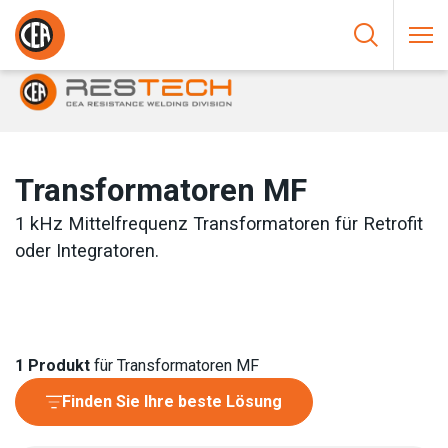
Zum Inhalt springen
HOME
/
WIDERSTANDSSCHWEISSEN
/
ELEKTRONISCHE
STEUERUNGEN UND KOMPONENTEN
/
TRANSFORMATOREN MF
Transformatoren MF
1 kHz Mittelfrequenz Transformatoren für Retrofit
oder Integratoren.
1
Produkt
für Transformatoren MF
Finden Sie Ihre beste Lösung