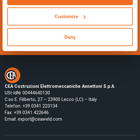
https://www.schweissen-schneiden.com/joining-c
utting-surfacing/
Customize
Kontaktieren Sie uns
Deny
Besuche die Website
CEA Costruzioni Elettromeccaniche Annettoni S.p.A.
USt-IdNr 00444640130
C.so E. Filiberto, 27 – 23900 Lecco (LC) – Italy
Telefon:
+39 0341 223134
Fax: +39 0341 422646
Email:
export@ceaweld.com