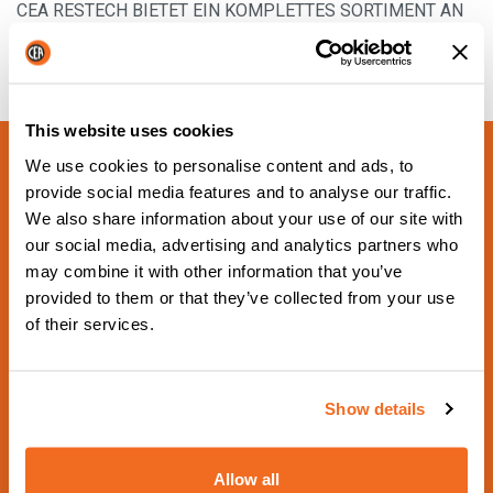
CEA RESTECH BIETET EIN KOMPLETTES SORTIMENT AN
KOMPONENTEN-KITS FÜR SPEZIELLE PROJEKTE ODER
NACHRÜSTUNGEN
Mehr Informationen
This website uses cookies
We use cookies to personalise content and ads, to
provide social media features and to analyse our traffic.
We also share information about your use of our site with
our social media, advertising and analytics partners who
may combine it with other information that you’ve
provided to them or that they’ve collected from your use
of their services.
NÄCHSTE GEPLANTE VERANSTALTUNG
Schweissen & Schneiden
2029
Show details
Aus 17 September 2029 zu 21 September
2029 - Hall 5 Booth 5G18 -
Allow all