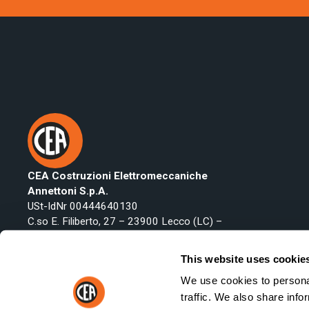
CEA Costruzioni Elettromeccaniche
Annettoni S.p.A.
USt-IdNr 00444640130
C.so E. Filiberto, 27 – 23900 Lecco (LC) –
Italy
Telefon:
+39 0341 223134
This website uses cookie
Fax: +39 0341 422646
We use cookies to personal
Email:
export@ceaweld.com
traffic. We also share info