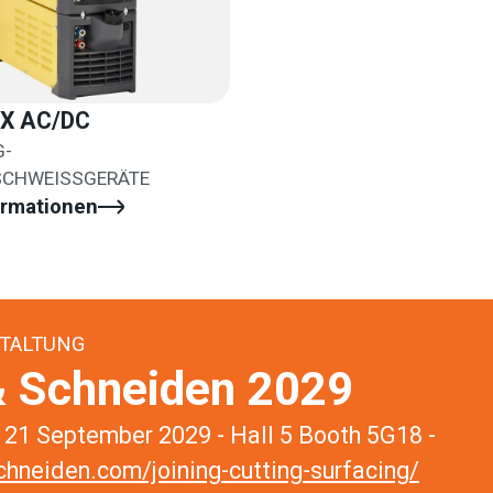
X AC/DC
G-
SCHWEISSGERÄTE
ormationen
TALTUNG
 Schneiden 2029
21 September 2029 - Hall 5 Booth 5G18 -
hneiden.com/joining-cutting-surfacing/