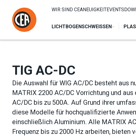
Zum Inhalt springen
HOME
/
LICHTBOGENSCHWEISSEN
/
WIG
/
TIG AC-DC
WIR SIND CEA
NEUIGKEIT
EVENTS
DOW
LICHTBOGENSCHWEISSEN
PLAS
TIG AC-DC
Die Auswahl für WIG AC/DC besteht aus nu
MATRIX 2200 AC/DC Vorrichtung und aus 
AC/DC bis zu 500A. Auf Grund ihrer umfas
diese Modelle für hochqualifizierte Anwen
einschließlich Aluminium. Alle MATRIX AC
Frequenz bis zu 2000 Hz arbeiten, bieten 