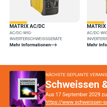
MATRIX AC/DC
MATRIX 
AC/DC-WIG-
AC/DC-WI
INVERTERSCHWEISSGERÄTE
INVERTER
Mehr Informationen
Mehr Inf
NÄCHSTE GEPLANTE VERANS
Schweissen &
Aus 17 September 2029 zu 
https://www.schweissen-sc