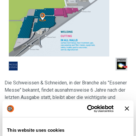
Die Schweissen & Schneiden, in der Branche als "Essener
Messe" bekannt, findet ausnahmsweise 6 Jahre nach der
letzten Ausgabe statt, bleibt aber die wichtigste und
prestigeträchtigste Schweißmesse der Welt.
Auf diesem wichtigen Schaufenster präsentiert sich CEA
voller Energie und Enthusiasmus mit zahlreichen
This website uses cookies
technischen Innovationen im gesamten MIG- und WIG-