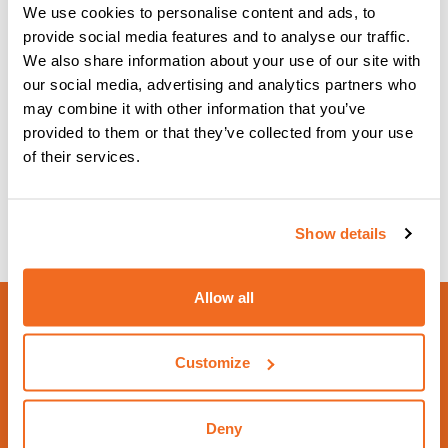
Bereich. Auch für die Abteilungen CEA Restech, CEA
We use cookies to personalise content and ads, to
Plasmatech und für unseren Partner TECNOROBOT wird es
provide social media features and to analyse our traffic.
große Neuigkeiten geben.
We also share information about your use of our site with
our social media, advertising and analytics partners who
Aus all diesen Gründen erwarten unsere Mitarbeiter
may combine it with other information that you’ve
zahlreiche Besucher, um alle Neuigkeiten im Detail
provided to them or that they’ve collected from your use
vorzustellen und gemeinsam Zeit zu verbringen.
of their services.
Show details
Allow all
Customize
Deny