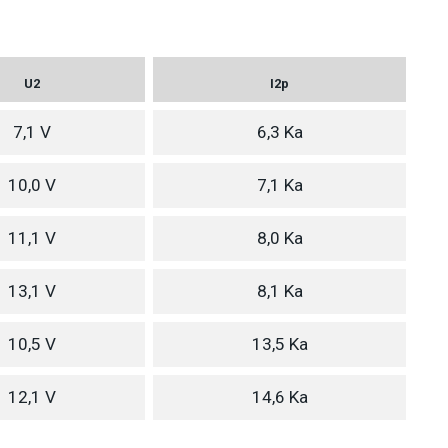
U2
I2p
7,1 V
6,3 Ka
10,0 V
7,1 Ka
11,1 V
8,0 Ka
13,1 V
8,1 Ka
10,5 V
13,5 Ka
12,1 V
14,6 Ka