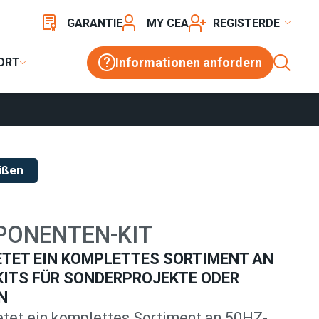
ACT
GARANTIE
MY CEA
REGISTER
Informationen anfordern
ORT
ißen
PONENTEN-KIT
ETET EIN KOMPLETTES SORTIMENT AN
ITS FÜR SONDERPROJEKTE ODER
N
et ein komplettes Sortiment an 50HZ-