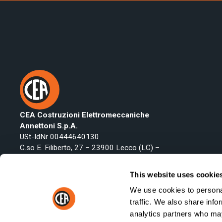
CEA Costruzioni Elettromeccaniche
Annettoni S.p.A.
USt-IdNr 00444640130
C.so E. Filiberto, 27 – 23900 Lecco (LC) –
Italy
Telefon:
+39 0341 223134
This website uses cookie
Fax: +39 0341 422646
We use cookies to personal
Email:
export@ceaweld.com
traffic. We also share info
analytics partners who may