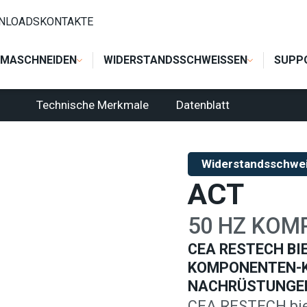
STEUERUNGEN UND KOMPONENTEN
/
TRANSFORMATOREN AC
/
NLOADS
KONTAKTE
MASCHNEIDEN
WIDERSTANDSSCHWEISSEN
SUPP
Technische Merkmale
Datenblatt
Widerstandsschwe
ACT
50 HZ KOM
CEA RESTECH BI
KOMPONENTEN-K
NACHRÜSTUNGE
CEA RESTECH biet