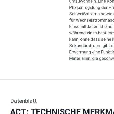
umzuwandeln. Eine Kom
Phasenregelung der Pr
Schweißstroms sowie e
für Wechselstrommasch
Einschaltdauer ist ein
während eines bestimmt
kann, ohne dass seine 
Sekundärstroms gibt de
Erwärmung eine Funktio
Materialien, die gesch
Datenblatt
ACT: TECHNISCHE MERKM