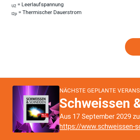
= Leerlaufspannung
U2
= Thermischer Dauerstrom
I2p
NÄCHSTE GEPLANTE VERANS
Schweissen &
Aus 17 September 2029 zu 
https://www.schweissen-sc