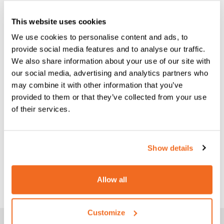
This website uses cookies
We use cookies to personalise content and ads, to
provide social media features and to analyse our traffic.
We also share information about your use of our site with
our social media, advertising and analytics partners who
may combine it with other information that you’ve
provided to them or that they’ve collected from your use
of their services.
Show details
CEA-BRENNER C 36/4
Allow all
CEA-Brenner C 36/4 4 m Draht Ø 0,8÷1.2
Customize