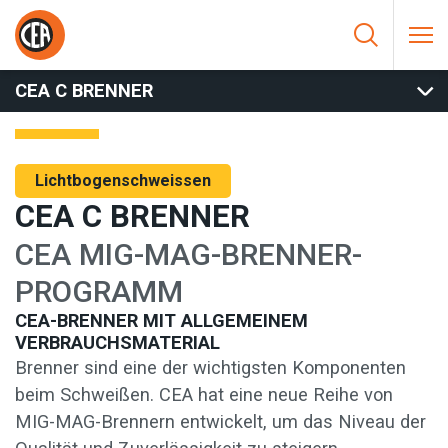
Zum Inhalt springen
HOME
/
LICHTBOGENSCHWEISSEN
/
BRENNER
/
MIG-BRENNER
/
CEA C BRENNER
CEA C BRENNER
Lichtbogenschweissen
CEA C BRENNER
CEA MIG-MAG-BRENNER-
PROGRAMM
CEA-BRENNER MIT ALLGEMEINEM
VERBRAUCHSMATERIAL
Brenner sind eine der wichtigsten Komponenten
beim Schweißen. CEA hat eine neue Reihe von
MIG-MAG-Brennern entwickelt, um das Niveau der