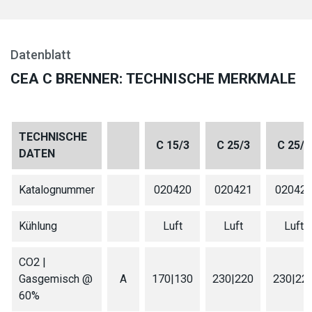
Datenblatt
CEA C BRENNER: TECHNISCHE MERKMALE
TECHNISCHE
C 15/3
C 25/3
C 25/4
DATEN
Katalognummer
020420
020421
02042
Kühlung
Luft
Luft
Luft
CO2 |
Gasgemisch @
A
170|130
230|220
230|22
60%