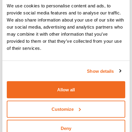
We use cookies to personalise content and ads, to
qualifiziertem Personal während des Schweißvorgangs.
provide social media features and to analyse our traffic.
Es muss klar sein, dass nur der Anwender, der die
We also share information about your use of our site with
geschweißte Struktur herstellt, für die korrekte Anwendung
our social media, advertising and analytics partners who
der von CEA gelieferten WPS und für die vollständige
may combine it with other information that you’ve
Einhaltung der hierin spezifizierten Anforderungen
provided to them or that they’ve collected from your use
verantwortlich ist.
of their services.
Der Anwender ist in vollem Umfang haftbar und
verantwortlich für die CE-Kennzeichnung des
fertiggestellten Produkts.
Mit dem Kauf von CEA WPS akzeptiert der Käufer alles,
Show details
was in diesem Dokument enthalten ist.
Allow all
Customize
Deny