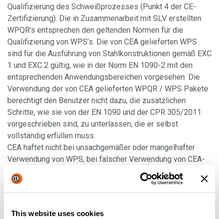
Qualifizierung des Schweißprozesses (Punkt 4 der CE-
Zertifizierung). Die in Zusammenarbeit mit SLV erstellten
WPQR’s entsprechen den geltenden Normen für die
Qualifizierung von WPS’s. Die von CEA gelieferten WPS
sind für die Ausführung von Stahlkonstruktionen gemäß EXC
1 und EXC 2 gültig, wie in der Norm EN 1090-2 mit den
entsprechenden Anwendungsbereichen vorgesehen. Die
Verwendung der von CEA gelieferten WPQR / WPS Pakete
berechtigt den Benutzer nicht dazu, die zusätzlichen
Schritte, wie sie von der EN 1090 und der CPR 305/2011
vorgeschrieben sind, zu unterlassen, die er selbst
vollständig erfüllen muss.
CEA haftet nicht bei unsachgemäßer oder mangelhafter
Verwendung von WPS, bei falscher Verwendung von CEA-
Stromquellen, bei Nichtübereinstimmung zwischen der in
den WPQR und WPS vorgeschriebenen und der während
des Schweißvorgangs falsch verwendeten
Schweißausrüstung, bei Fehlern des Anwenders bei der
This website uses cookies
Ausführung der WPQR/WPS und bei Einsatz von nicht