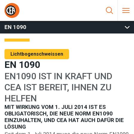
Zum Inhalt springen
HOME
/
LICHTBOGENSCHWEISSEN
/
SOFTWARE UND SERVICE
/
EN 1090
/
EN 1090
EN 1090
Lichtbogenschweissen
EN 1090
EN1090 IST IN KRAFT UND
CEA IST BEREIT, IHNEN ZU
HELFEN
MIT WIRKUNG VOM 1. JULI 2014 IST ES
OBLIGATORISCH, DIE NEUE NORM EN1090
EINZUHALTEN, UND CEA HAT AUCH DAFÜR DIE
LÖSUNG