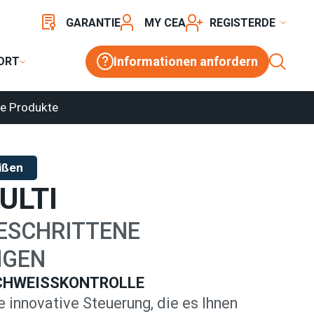
TROLLEN
/
FILIUS MULTI
GARANTIE
MY CEA
REGISTER
Informationen anfordern
ORT
e Produkte
ißen
ULTI
ESCHRITTENE
GEN
CHWEISSKONTROLLE
ine innovative Steuerung, die es Ihnen