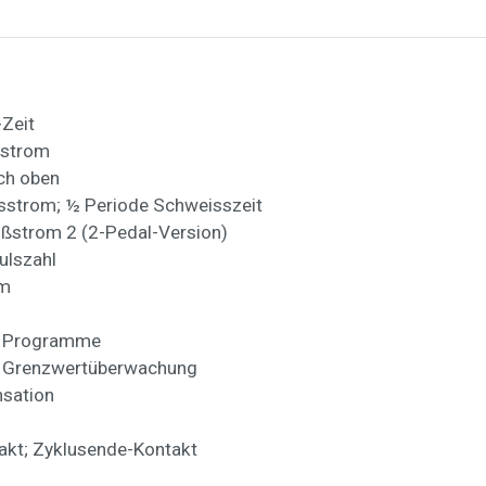
Zeit
mstrom
ch oben
sstrom; ½ Periode Schweisszeit
ißstrom 2 (2-Pedal-Version)
pulszahl
om
2 Programme
 Grenzwertüberwachung
sation
akt; Zyklusende-Kontakt