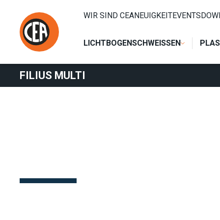
Zum Inhalt springen
HOME
/
WIDERSTANDSSCHWEISSEN
/
ELEKTRONISCHE 
WIR SIND CEA
NEUIGKEIT
EVENTS
DOW
LICHTBOGENSCHWEISSEN
PLAS
FILIUS MULTI