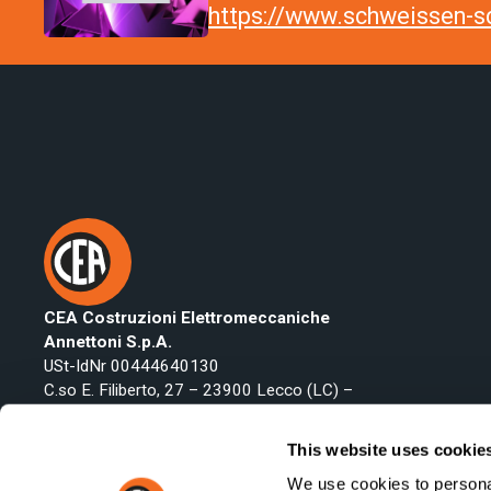
https://www.schweissen-sc
CEA Costruzioni Elettromeccaniche
Annettoni S.p.A.
USt-IdNr 00444640130
C.so E. Filiberto, 27 – 23900 Lecco (LC) –
Italy
Telefon:
+39 0341 223134
This website uses cookie
Fax: +39 0341 422646
We use cookies to personal
Email:
export@ceaweld.com