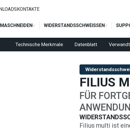
STEUERUNGEN UND KOMPONENTEN
/
ELEKTRONISCHE AC KON
NLOADS
KONTAKTE
MASCHNEIDEN
WIDERSTANDSSCHWEISSEN
SUPP
Technische Merkmale
Datenblatt
Verwandt
Widerstandsschwe
FILIUS M
FÜR FORTG
ANWENDUN
WIDERSTANDSS
Filius multi ist e