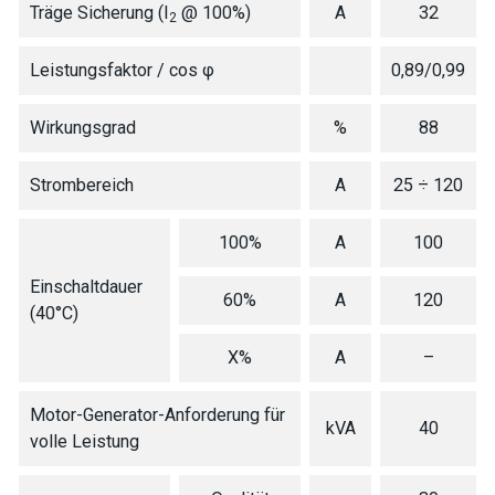
Träge Sicherung (I
@ 100%)
A
32
2
Leistungsfaktor / cos φ
0,89/0,99
Wirkungsgrad
%
88
Strombereich
A
25 ÷ 120
100%
A
100
Einschaltdauer
60%
A
120
(40°C)
X%
A
–
Motor-Generator-Anforderung für
kVA
40
volle Leistung