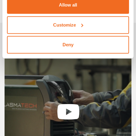
Allow all
Filterpatronen Paket mit 4 Stück
Customize
Bildergalerie
Deny
SHARK 125-M AT WORK