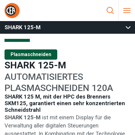
Zum Inhalt springen
HOME
/
PLASMASCHNEIDEN
/
AUTOMATISCHES SCHNEIDEN
/
SHARK 125-M
SHARK 125-M
Plasmaschneiden
SHARK 125-M
AUTOMATISIERTES
PLASMASCHNEIDEN 120A
SHARK 125 M, mit der HPC des Brenners
SKM125, garantiert einen sehr konzentrierten
Schneidstrahl
SHARK 125-M
ist mit einem Display für die
Verwaltung aller digitalen Steuerungen
ausgestattet. In Kombination mit der Technologie