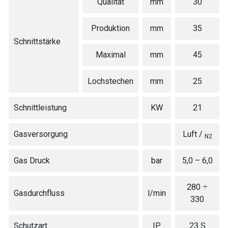
Qualität
mm
30
Produktion
mm
35
Schnittstärke
Maximal
mm
45
Lochstechen
mm
25
Schnittleistung
KW
21
Gasversorgung
Luft /
N2
Gas Druck
bar
5,0 – 6,0
280 ÷
Gasdurchfluss
l/min
330
Schutzart
IP
23 S