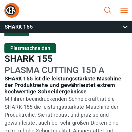
Zum Inhalt springen
HOME
/
PLASMASCHNEIDEN
/
HANDSCHNEIDEN
/
SHARK 155
SHARK 155
Plasmaschneiden
SHARK 155
PLASMA CUTTING 150 A
SHARK 155 ist die leistungsstärkste Maschine
der Produktreihe und gewährleistet extrem
hochwertige Schneidergebnisse
Mit ihrer beeindruckenden Schneidkraft ist die
SHARK-155 die leistungsstärkste Maschine der
Produktreihe. Sie ist robust und präzise und
gewährleistet auch bei sehr großen Dicken eine
extrem hohe Schnittqualität. Ausgestattet mit