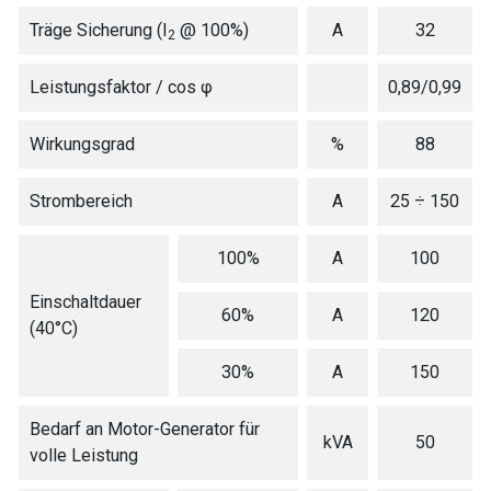
Träge Sicherung (I
@ 100%)
A
32
2
Leistungsfaktor / cos φ
0,89/0,99
Wirkungsgrad
%
88
Strombereich
A
25 ÷ 150
100%
A
100
Einschaltdauer
60%
A
120
(40°C)
30%
A
150
Bedarf an Motor-Generator für
kVA
50
volle Leistung