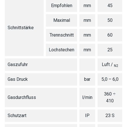
Empfohlen
mm
45
Maximal
mm
50
Schnittstärke
Trennschnitt
mm
60
Lochstechen
mm
25
Gaszufuhr
Luft /
N2
Gas Druck
bar
5,0 – 6,0
360 ÷
Gasdurchfluss
l/min
410
Schutzart
IP
23 S