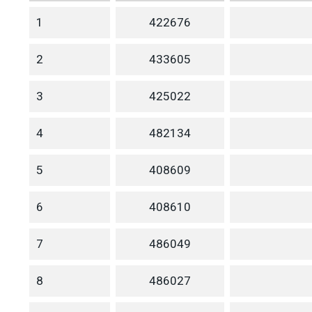
1
422676
2
433605
3
425022
4
482134
5
408609
6
408610
7
486049
8
486027