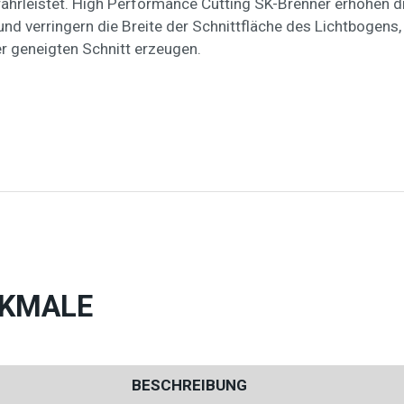
währleistet. High Performance Cutting SK-Brenner erhöhen d
d verringern die Breite der Schnittfläche des Lichtbogens,
 geneigten Schnitt erzeugen.
RKMALE
BESCHREIBUNG