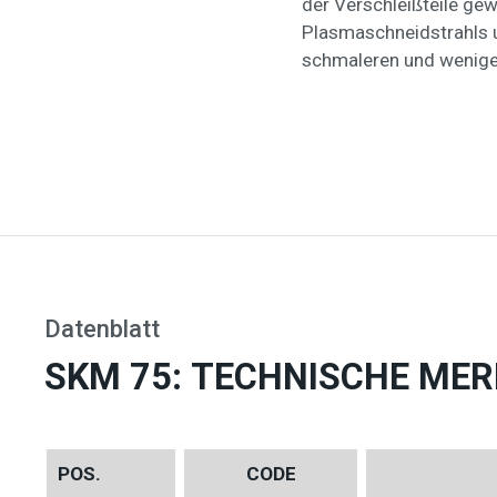
der Verschleißteile ge
Plasmaschneidstrahls un
schmaleren und weniger
Datenblatt
SKM 75: TECHNISCHE ME
POS.
CODE