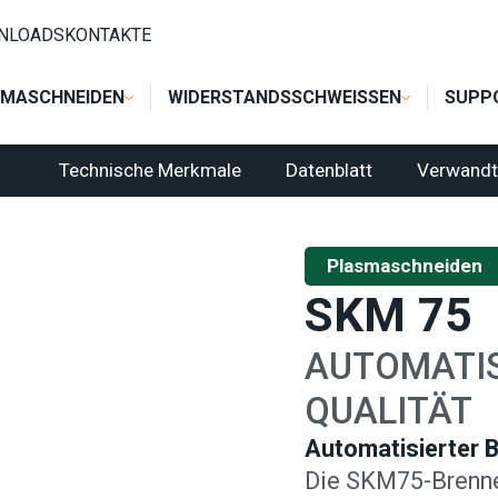
ILE
/
SKM 75
NLOADS
KONTAKTE
MASCHNEIDEN
WIDERSTANDSSCHWEISSEN
SUPP
Technische Merkmale
Datenblatt
Verwandt
Plasmaschneiden
SKM 75
AUTOMATIS
QUALITÄT
Automatisierter 
Die SKM75-Brenne