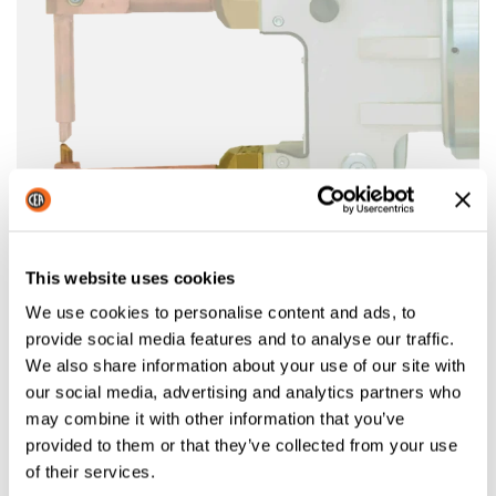
This website uses cookies
X-GUN 18/28: LANGER UNTERARM 500MM
We use cookies to personalise content and ads, to
500 mm langer Unterarm mit 90°-Elektrodenhalter und
provide social media features and to analyse our traffic.
Elektroden
We also share information about your use of our site with
our social media, advertising and analytics partners who
may combine it with other information that you’ve
provided to them or that they’ve collected from your use
of their services.