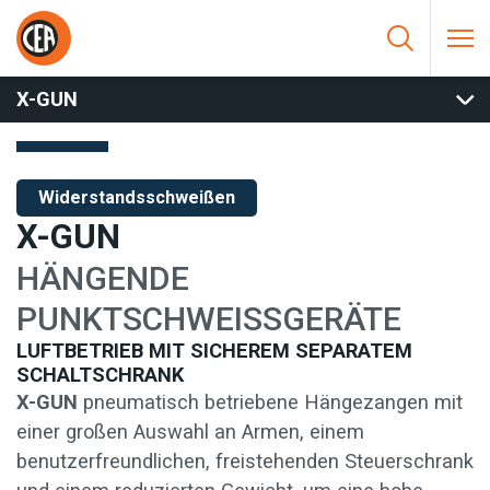
Zum Inhalt springen
HOME
/
WIDERSTANDSSCHWEISSEN
/
PUNKT- UND
BUCKELSCHWEISSEN
/
PUNKTSCHWEISSZANGEN
/
X-GUN
X-GUN
Widerstandsschweißen
X-GUN
HÄNGENDE
PUNKTSCHWEISSGERÄTE
LUFTBETRIEB MIT SICHEREM SEPARATEM
SCHALTSCHRANK
X-GUN
pneumatisch betriebene Hängezangen mit
einer großen Auswahl an Armen, einem
benutzerfreundlichen, freistehenden Steuerschrank