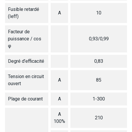
Fusible retardé
A
10
(Ieff)
Facteur de
puissance / cos
0,93/0,99
φ
Degré d’efficacité
0,83
Tension en circuit
A
85
ouvert
Plage de courant
A
1-300
A
210
100%