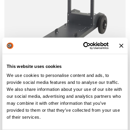
CHARIOT CT 401
This website uses cookies
Chariot CT 401 avec 4 rouleaux pour générateur,
We use cookies to personalise content and ads, to
l’équipement de refroidissement et le cylindre
provide social media features and to analyse our traffic.
We also share information about your use of our site with
our social media, advertising and analytics partners who
may combine it with other information that you’ve
provided to them or that they’ve collected from your use
of their services.