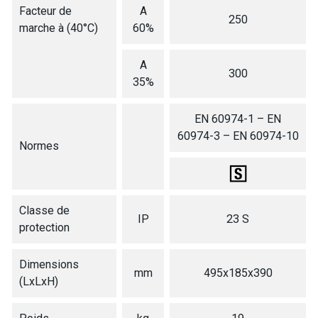
Facteur de
A
250
marche à (40°C)
60%
A
300
35%
EN 60974-1 – EN
60974-3 – EN 60974-10
Normes
Classe de
IP
23 S
protection
Dimensions
mm
495x185x390
(LxLxH)