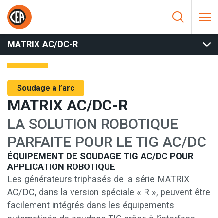
Aller au contenu
HOME
/
SOUDAGE A L’ARC
/
ROBOTIQUE - AUTOMATISATION
/
TIG - AUTOMATISATION
/
MATRIX AC/DC-R
MATRIX AC/DC-R
Soudage a l’arc
MATRIX AC/DC-R
LA SOLUTION ROBOTIQUE
PARFAITE POUR LE TIG AC/DC
ÉQUIPEMENT DE SOUDAGE TIG AC/DC POUR
APPLICATION ROBOTIQUE
Les générateurs triphasés de la série MATRIX
AC/DC, dans la version spéciale « R », peuvent être
facilement intégrés dans les équipements