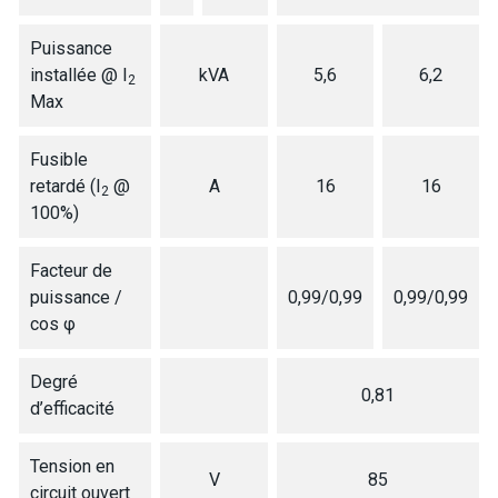
Puissance
installée @ I
kVA
5,6
6,2
2
Max
Fusible
retardé (I
@
A
16
16
2
100%)
Facteur de
puissance /
0,99/0,99
0,99/0,99
cos φ
Degré
0,81
d’efficacité
Tension en
V
85
circuit ouvert