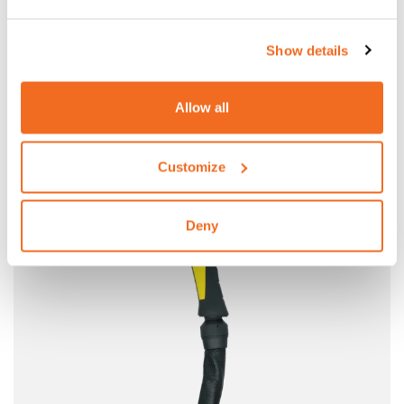
CEA TORCHE TXA 26,4
Show details
CEA Torche TXA 26.4 4 m – 250 A 60% (DC)
Allow all
Customize
Deny