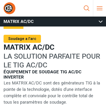
Aller au contenu
HOME
/
SOUDAGE A L’ARC
/
TIG
/
TIG AC-DC
/
MATRIX AC/DC
MATRIX AC/DC
Soudage a l’arc
MATRIX AC/DC
LA SOLUTION PARFAITE POUR
LE TIG AC/DC
ÉQUIPEMENT DE SOUDAGE TIG AC/DC
INVERTER
Les MATRIX AC/DC sont des générateurs TIG à la
pointe de la technologie, dotés d’une interface
complète et conviviale pour le contrôle total de
tous les paramètres de soudage.