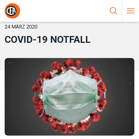
Zum Inhalt springen
HOME
/
NEUIGKEIT
/
COVID-19 NOTFALL
24 MÄRZ 2020
COVID-19 NOTFALL