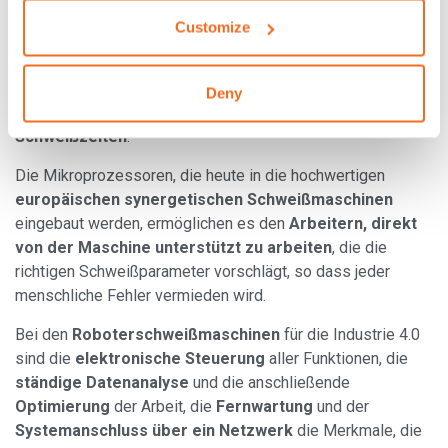
des Produkts
.
Customize
Die fortschrittlichste Software für die Steuerung von
Roboter- und Synergieschweißmaschinen ermöglicht den
Einsatz von
Funktionen
zur Optimierung der Arbeit und von
Deny
speziellen Prozessen zur
Halbierung der
Schweißzeiten
.
Die Mikroprozessoren, die heute in die hochwertigen
europäischen synergetischen Schweißmaschinen
eingebaut werden, ermöglichen es den
Arbeitern, direkt
von der Maschine unterstützt zu arbeiten
, die die
richtigen Schweißparameter vorschlägt, so dass jeder
menschliche Fehler vermieden wird.
Bei den
Roboterschweißmaschinen
für die Industrie 4.0
sind die
elektronische Steuerung
aller Funktionen, die
ständige Datenanalyse
und die anschließende
Optimierung
der Arbeit, die
Fernwartung
und der
Systemanschluss über ein Netzwerk
die Merkmale, die