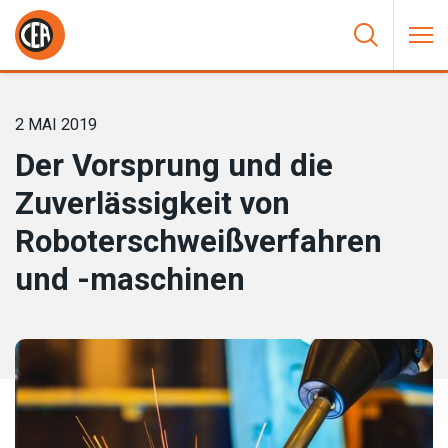
Zum Inhalt springen
HOME
/
NEUIGKEIT
/
DER VORSPRUNG UND DIE
ZUVERLÄSSIGKEIT VON ROBOTERSCHWEISSVERFAHREN UND -M
ASCHINEN
2 MAI 2019
Der Vorsprung und die
Zuverlässigkeit von
Roboterschweißverfahren
und -maschinen