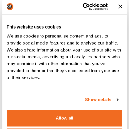
das Roboterschweißen
This website uses cookies
We use cookies to personalise content and ads, to
provide social media features and to analyse our traffic.
We also share information about your use of our site with
our social media, advertising and analytics partners who
may combine it with other information that you’ve
provided to them or that they’ve collected from your use
of their services.
Show details
Die künstliche Intelligenz, die in den
in Europa
hergestellten Schweißsystemen
zum Einsatz kommt,
ist
das Ergebnis einer großen technologischen Kapazität
Allow all
und gewährleistet
eine
gleichbleibend hohe Qualität