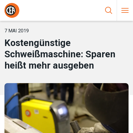
Zum Inhalt springen
HOME
/
NEUIGKEIT
/
KOSTENGÜNSTIGE SCHWEISSMASCHINE: S
PAREN HEISST MEHR AUSGEBEN
7 MAI 2019
Kostengünstige
Schweißmaschine: Sparen
heißt mehr ausgeben