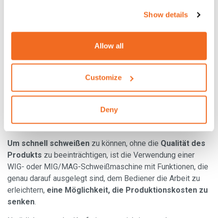
Show details
Der Kauf von Billigprodukten mit schlechter Qualität kann
auch zu hohen Kosten in Form von
Stromverbrauch oder
langen Bearbeitungszeiten
führen.
Allow all
Die heutigen Schweißgeräte müssen über
Systeme zur
Energieeinsparung
verfügen, die die Umwelt weniger
Customize
belasten und
auch zu Einsparungen
für den Benutzer
führen
können.
Deny
ALSO LESEN:
"
Europa vs. China:
Beim
Kauf von
Schweißmaschinen die beste Qualität wählen
"
Um schnell schweißen
zu können, ohne die
Qualität des
Produkts
zu beeinträchtigen, ist die Verwendung einer
WIG- oder MIG/MAG-Schweißmaschine mit Funktionen, die
genau darauf ausgelegt sind, dem Bediener die Arbeit zu
erleichtern,
eine Möglichkeit, die Produktionskosten zu
senken
.