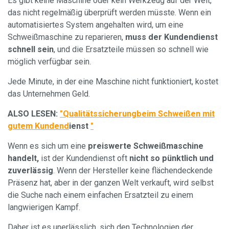
Es gibt keine Maschine oder kein Werkzeug auf der Welt,
das nicht regelmäßig überprüft werden müsste. Wenn ein
automatisiertes System angehalten wird, um eine
Schweißmaschine zu reparieren,
muss der Kundendienst
schnell sein
, und die Ersatzteile müssen so schnell wie
möglich verfügbar sein.
Jede Minute, in der eine Maschine nicht funktioniert, kostet
das Unternehmen Geld.
ALSO LESEN:
"Qualitätssicherung
beim Schweißen mit
gutem
Kundend
ienst
"
Wenn es sich um eine
preiswerte Schweißmaschine
handelt,
ist der Kundendienst oft
nicht so pünktlich und
zuverlässig
. Wenn der Hersteller keine flächendeckende
Präsenz hat, aber in der ganzen Welt verkauft, wird selbst
die Suche nach einem einfachen Ersatzteil zu einem
langwierigen Kampf.
Daher ist es unerlässlich, sich den Technologien der