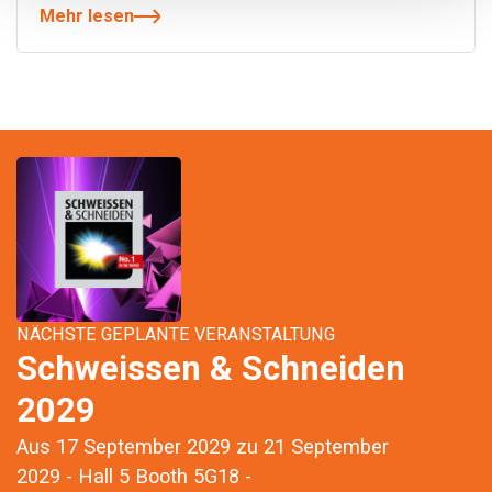
Mehr lesen
NÄCHSTE GEPLANTE VERANSTALTUNG
Schweissen & Schneiden
2029
Aus 17 September 2029 zu 21 September
2029 - Hall 5 Booth 5G18 -