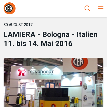
Zum Inhalt springen
HOME
/
NEUIGKEIT
/
LAMIERA – BOLOGNA – ITALIEN 11. BIS 14.
MAI 2016
30 AUGUST 2017
LAMIERA - Bologna - Italien
11. bis 14. Mai 2016