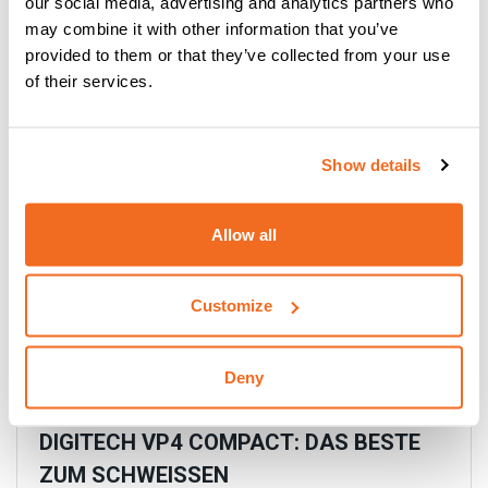
our social media, advertising and analytics partners who
YARD MOBILE: Ein Schritt nach vorn
may combine it with other information that you’ve
beim Schweißen auf dem Hof
provided to them or that they’ve collected from your use
Mehr lesen
of their services.
Show details
Allow all
Customize
Deny
DIGITECH VP4 COMPACT: DAS BESTE
ZUM SCHWEISSEN