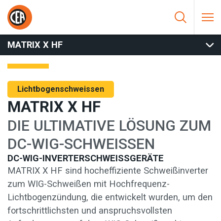
Zum Inhalt springen
HOME
/
LICHTBOGENSCHWEISSEN
/
WIG
/
WIG DC
/
MATRIX X
HF
MATRIX X HF
Lichtbogenschweissen
MATRIX X HF
DIE ULTIMATIVE LÖSUNG ZUM
DC-WIG-SCHWEISSEN
DC-WIG-INVERTERSCHWEISSGERÄTE
MATRIX X HF sind hocheffiziente Schweißinverter
zum WIG-Schweißen mit Hochfrequenz-
Lichtbogenzündung, die entwickelt wurden, um den
fortschrittlichsten und anspruchsvollsten