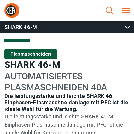
Zum Inhalt springen
HOME
/
PLASMASCHNEIDEN
/
AUTOMATISCHES SCHNEIDEN
/
SHARK 46-M
SHARK 46-M
Plasmaschneiden
SHARK 46-M
AUTOMATISIERTES
PLASMASCHNEIDEN 40A
Die leistungsstarke und leichte SHARK 46
Einphasen-Plasmaschneidanlage mit PFC ist die
ideale Wahl für die Wartung.
Die leistungsstarke und leichte SHARK 46-M
Einphasen-Plasmaschneidanlage mit PFC ist die
ideale Wahl für Karosseriereparaturen,