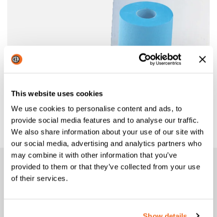
This website uses cookies
FILTERPATRONEN PAKET
We use cookies to personalise content and ads, to
provide social media features and to analyse our traffic.
Filterpatronen Paket mit 4 Stück
We also share information about your use of our site with
our social media, advertising and analytics partners who
may combine it with other information that you’ve
provided to them or that they’ve collected from your use
Bildergalerie
of their services.
SHARK 46-M AT WORK
Show details