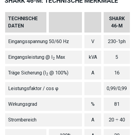
SHARK 46-M: TECHNISCHE MERKMALE
TECHNISCHE
SHARK
DATEN
46-M
Eingangsspannung 50/60 Hz
V
230-1ph
Eingangsleistung @ I
Max
kVA
5
2
Träge Sicherung (I
@ 100%)
A
16
2
Leistungsfaktor / cos φ
0,99/0,99
Wirkungsgrad
%
81
Strombereich
A
20 ÷ 40