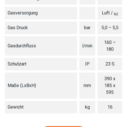
Gasversorgung
Luft /
N2
Gas Druck
bar
5,0 – 5,5
160 ÷
Gasdurchfluss
l/min
180
Schutzart
IP
23 S
390 x
Maße (LxBxH)
mm
185 x
595
Gewicht
kg
16