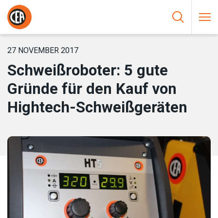
Zum Inhalt springen
HOME
/
NEUIGKEIT
/
SCHWEISSROBOTER: 5 GUTE GRÜNDE FÜR D
EN KAUF VON HIGHTECH-SCHWEISSGERÄTEN
27 NOVEMBER 2017
Schweißroboter: 5 gute
Gründe für den Kauf von
Hightech-Schweißgeräten