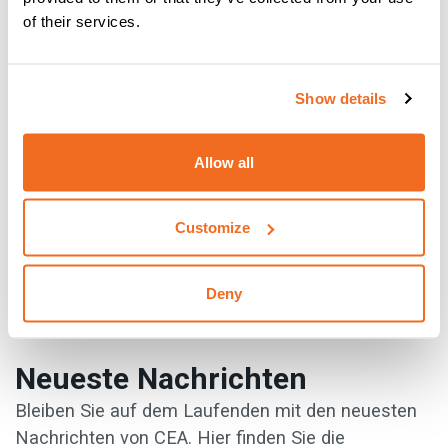
Hightech-Maschinenpark investieren sollten. Unabhängig
of their services.
von der Größe Ihres Unternehmens lohnt es sich wirklich,
darüber nachzudenken, denn Sie können Geld sparen, die
Produktivität steigern und zu einer deutlichen Bedrohung für
Show details
Ihre Wettbewerber werden.
{{cta('6b2d3dac-9a1f-4ed3-b686-
Allow all
0c2263594a82','justifycenter')}}
Customize
VORHERIGE
NÄCHSTE
Deny
Neueste Nachrichten
Bleiben Sie auf dem Laufenden mit den neuesten
Nachrichten von CEA. Hier finden Sie die