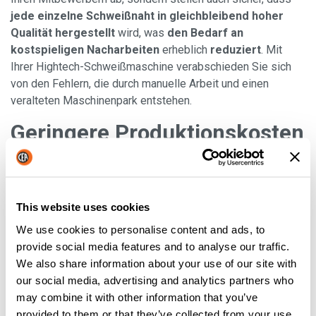
jede einzelne Schweißnaht in gleichbleibend hoher
Qualität hergestellt
wird, was
den Bedarf an
kostspieligen Nacharbeiten
erheblich
reduziert
. Mit
Ihrer Hightech-Schweißmaschine verabschieden Sie sich
von den Fehlern, die durch manuelle Arbeit und einen
veralteten Maschinenpark entstehen.
Geringere Produktionskosten
Dank der verbesserten Qualität, Konsistenz und
Produktivität hat das Hightech-Schweißen das
Potenzial,
Teile zu geringeren Kosten zu liefern
. Weitere
This website uses cookies
Einsparungen ergeben sich aus dem
geringeren
We use cookies to personalise content and ads, to
Energieverbrauch und den geringeren Kosten für
provide social media features and to analyse our traffic.
Verbrauchsmaterialien
sowie den
niedrigeren
We also share information about your use of our site with
Arbeitsunfall- und Versicherungskosten
dank der
our social media, advertising and analytics partners who
Sicherheitsvorteile, die diese modernen Maschinen bieten.
may combine it with other information that you’ve
Das sind die fünf wichtigsten Gründe, warum Sie in einen
provided to them or that they’ve collected from your use