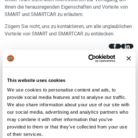
ihnen die herausragenden Eigenschaften und Vorteile von
SMART und SMARTCAR zu erläutern.
Zögern Sie nicht, uns zu kontaktieren, um alle unglaublichen
Vorteile von SMART und SMARTCAR zu entdecken.
VORHERIGE
NÄCHSTE
This website uses cookies
We use cookies to personalise content and ads, to
Neueste Nachrichten
provide social media features and to analyse our traffic.
We also share information about your use of our site with
Bleiben Sie auf dem Laufenden mit den neuesten
our social media, advertising and analytics partners who
Nachrichten von CEA. Hier finden Sie die
may combine it with other information that you’ve
wichtigsten Neuigkeiten und Produkte, die wir
provided to them or that they’ve collected from your use
präsentieren.
of their services.