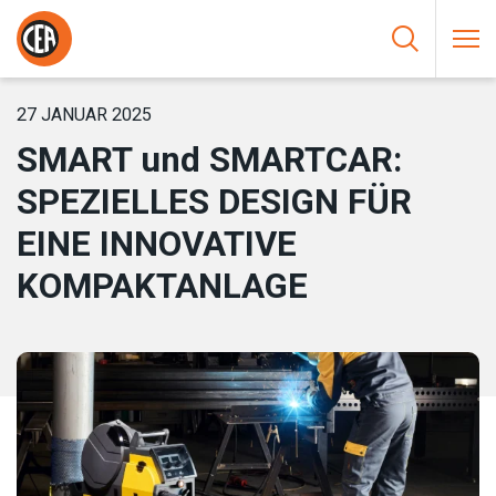
Zum Inhalt springen
HOME
/
NEUIGKEIT
/
SMART UND SMARTCAR: SPEZIELLES
DESIGN FÜR EINE INNOVATIVE KOMPAKTANLAGE
27 JANUAR 2025
SMART und SMARTCAR:
SPEZIELLES DESIGN FÜR
EINE INNOVATIVE
KOMPAKTANLAGE