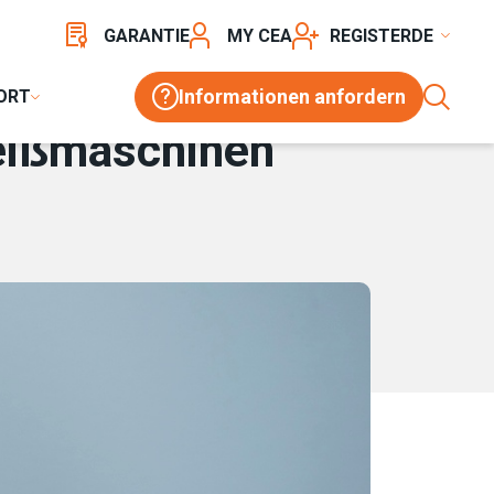
GARANTIE
MY CEA
REGISTER
Informationen anfordern
ORT
eißmaschinen