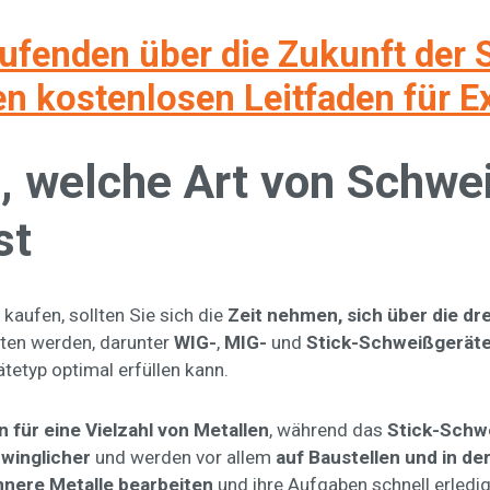
aufenden über die Zukunft de
n kostenlosen Leitfaden für E
, welche Art von Schwe
st
kaufen, sollten Sie sich die
Zeit nehmen, sich über die dr
oten werden, darunter
WIG-
,
MIG-
und
Stick-Schweißgerät
tetyp optimal erfüllen kann.
für eine Vielzahl von Metallen
, während das
Stick-Schw
winglicher
und werden vor allem
auf Baustellen und in der
nere Metalle bearbeiten
und ihre Aufgaben schnell erledige