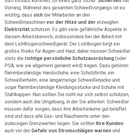
zum Einsatz kommen, ist eines ganz sicher:
Sicherheit
hat
Vorrang. Während des gesamten Schweißvorgangs ist es
wichtig, dass
sich
die Mitarbeiter an den
Schweißmaschinen
vor der Hitze und der
erzeugten
Elektrizität
schützen. Es gibt viele gefährliche Aspekte in
diesem Arbeitsbereich, insbesondere bei der Arbeit mit
dem Lichtbogenschweißgerät. Der Lichtbogen birgt ein
großes Risiko für Augen und Haut, daher müssen Schweißer
stets die
richtige persönliche Schutzausrüstung
(oder
PSA, wie sie allgemein genannt wird) tragen. Dazu gehören
flammbeständige Handschuhe, eine Schutzbrille, ein
Schweißerhelm, eine langärmelige Schweißerjacke und
sogar flammbeständige Kleidungsstücke und Schuhe mit
Stahlkappen. Nun sollten Sie nicht nur sich selbst schützen,
sondern auch die Umgebung, in der Sie arbeiten. Schweißer
müssen dafür sorgen, dass ihre Arbeitsräume gut belüftet
sind und dass alle Gas- und Rauchwerte unter den
zulässigen Grenzwerten liegen. Sie sollten
Ihre Kunden
auch vor der
Gefahr von Stromschlägen warnen
und