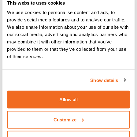
von Fähigkeiten zu beschleunigen
und
die
This website uses cookies
Ausbildungskosten zu senken
, während gleichzeitig ein
We use cookies to personalise content and ads, to
umfassendes gemischtes Wissen
aufgebaut wird.
provide social media features and to analyse our traffic.
Ermuntern Sie Ihre Kunden,
We also share information about your use of our site with
our social media, advertising and analytics partners who
sich mit
may combine it with other information that you’ve
provided to them or that they’ve collected from your use
Schweißhandbüchern
of their services.
vertraut zu machen
Wenn Sie Ihre Kunden ermutigen, sich mit den ihnen zur
Show details
Verfügung stehenden Handbüchern und Informationsquellen
vertraut zu machen, werden sie ihre
Maschinen und deren
Allow all
zahlreiche Funktionen besser kennen
lernen. Das kann
nur positiv sein, denn es fördert das sichere Schweißen!
Customize
Nun, das war's! Wie und warum Sie Ihre Schweißerkunden
schulen und ausbilden sollten - es ist an der Zeit, sie auf
die Probe zu stellen.