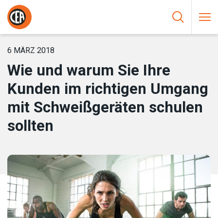
Zum Inhalt springen
HOME
/
NEUIGKEIT
/
WIE UND WARUM SIE IHRE KUNDEN IM
RICHTIGEN UMGANG MIT SCHWEISSGERÄTEN SCHULEN SOLLTEN
6 MÄRZ 2018
Wie und warum Sie Ihre
Kunden im richtigen Umgang
mit Schweißgeräten schulen
sollten