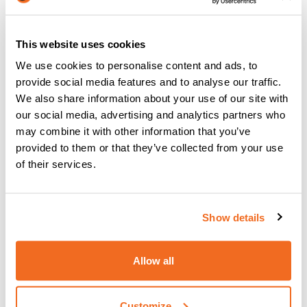
während ein ungleichmäßiger Wulst weder aus technischer
noch aus ästhetischer Sicht ein besonders gutes Ergebnis
This website uses cookies
darstellt.
We use cookies to personalise content and ads, to
Die Vorteile des WIG-Schweißens
provide social media features and to analyse our traffic.
We also share information about your use of our site with
Mit diesem Verfahren lassen sich
vor allem bei dünneren
our social media, advertising and analytics partners who
Bauteilen starke Schweißnähte
erzielen, während es bei
may combine it with other information that you’ve
dickeren Bauteilen nicht sehr geeignet ist.
provided to them or that they’ve collected from your use
of their services.
Die Hauptvorteile des WIG-Schweißens sind folgende:
qualität der Schweißnaht: der Wegfall von Flussmittel
und Lichtbogen ohne Spritzer gewährleistet saubere
Show details
und genaue Schweißnähte ohne
Schlackeneinschlüsse und ohne Nacharbeit.
die Möglichkeit,
dieses Verfahren in jeder
Allow all
;
Schweißposition anzuwenden
die Vielseitigkeit
der Handhabung des Lichtbogens ermöglicht ein
Customize