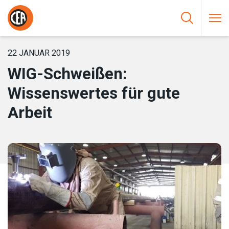
Zum Inhalt springen
HOME
/
NEUIGKEIT
/
WIG-SCHWEISSEN: WISSENSWERTES FÜR G
UTE ARBEIT
22 JANUAR 2019
WIG-Schweißen:
Wissenswertes für gute
Arbeit