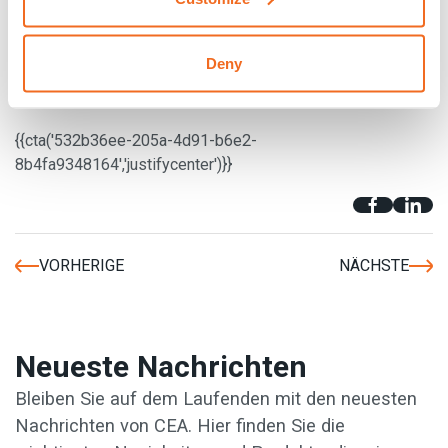
bequemes Arbeiten
möglichkeit des
Schweißens fast aller Arten von
Materialien
, sowohl eisenhaltiger als auch
Deny
nichteisenhaltiger
es entsteht keine Schlacke
{{cta('532b36ee-205a-4d91-b6e2-
8b4fa9348164','justifycenter')}}
VORHERIGE
NÄCHSTE
Neueste Nachrichten
Bleiben Sie auf dem Laufenden mit den neuesten
Nachrichten von CEA. Hier finden Sie die