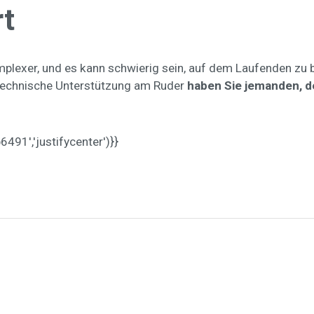
rt
lexer, und es kann schwierig sein, auf dem Laufenden zu ble
r technische Unterstützung am Ruder
haben Sie jemanden, d
91','justifycenter')}}