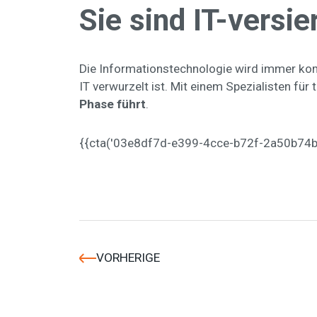
Sie sind IT-versie
Die Informationstechnologie wird immer komp
IT verwurzelt ist. Mit einem Spezialisten fü
Phase führt
.
{{cta('03e8df7d-e399-4cce-b72f-2a50b74b64
VORHERIGE