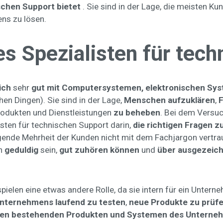
schen Support bietet
. Sie sind in der Lage, die meisten K
ns zu lösen.
s Spezialisten für tec
ich
sehr
gut mit Computersystemen, elektronischen S
hen Dingen). Sie sind in der Lage,
Menschen aufzuklären
,
F
odukten und Dienstleistungen
zu beheben
. Bei dem Versuc
sten für technischen Support darin,
die richtigen Fragen zu
ende Mehrheit der Kunden nicht mit dem Fachjargon vertraut
en
geduldig
sein,
gut zuhören können
und
über ausgezeic
pielen eine etwas andere Rolle, da sie intern für ein Untern
nternehmens laufend zu testen
,
neue Produkte zu prüf
t den bestehenden Produkten und Systemen des Unterne