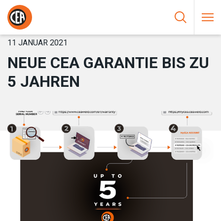
Zum Inhalt springen
HOME
/
NEUIGKEIT
/
NEUE CEA GARANTIE BIS ZU 5 JAHREN
11 JANUAR 2021
NEUE CEA GARANTIE BIS ZU
5 JAHREN