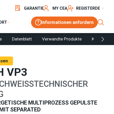
GARANTIE
MY CEA
REGISTER
Informationen anfordern
ORT
ie
Datenblatt
Verwandte Produkte
Konfigurat
ssen
H VP3
CHWEISSTECHNISCHER
G
RGETISCHE MULTIPROZESS GEPULSTE
MIT SEPARATED