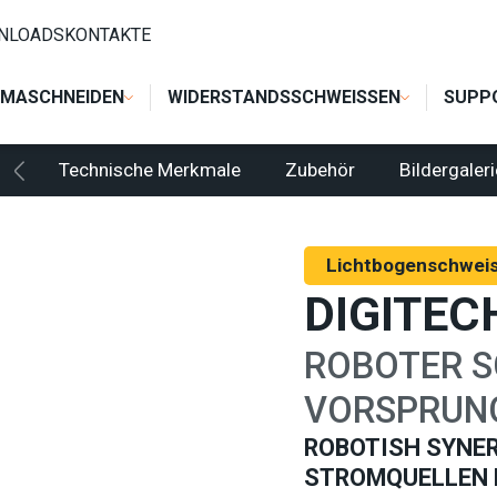
ISIERUNG
/
MIG - AUTOMATISIERUNG
/
DIGITECH VP3
NLOADS
KONTAKTE
MASCHNEIDEN
WIDERSTANDSSCHWEISSEN
SUPP
Technische Merkmale
Zubehör
Bildergaler
Lichtbogenschwei
DIGITEC
ROBOTER S
VORSPRUN
ROBOTISH SYNE
STROMQUELLEN 