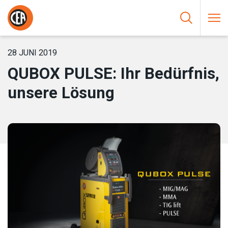
Zum Inhalt springen
HOME
/
NEUIGKEIT
/
QUBOX PULSE: IHR BEDÜRFNIS, UNSERE
LÖSUNG
28 JUNI 2019
QUBOX PULSE: Ihr Bedürfnis,
unsere Lösung