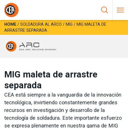
Saltar al contenido
HOME
/
SOLDADURA AL ARCO
/
MIG
/
MIG MALETA DE
ARRASTRE SEPARADA
MIG maleta de arrastre
separada
CEA está siempre a la vanguardia de la innovación
tecnológica, invirtiendo constantemente grandes
recursos en investigación y desarrollo de la
tecnología de soldadura. Este importante esfuerzo
se expresa plenamente en nuestra gama de MIG