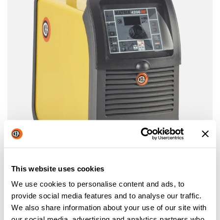
This website uses cookies
MATRIX HF
We use cookies to personalise content and ads, to
provide social media features and to analyse our traffic.
EQUIPO DE SOLDADURA TIG DC INVERTER
We also share information about your use of our site with
Más información
our social media, advertising and analytics partners who