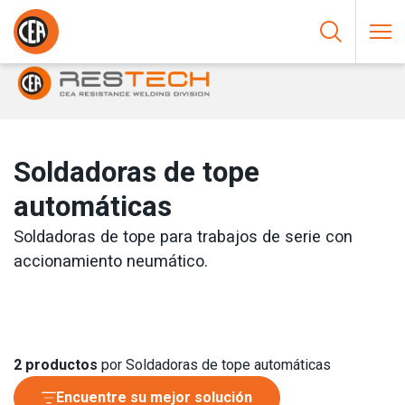
Saltar al contenido
HOME
/
SOLDADURA POR RESISTENCIA
/
SOLDADORAS DE
TOPE
/
SOLDADORAS DE TOPE AUTOMÁTICAS
Soldadoras de tope
automáticas
Soldadoras de tope para trabajos de serie con
accionamiento neumático.
2
productos
por Soldadoras de tope automáticas
Encuentre su mejor solución